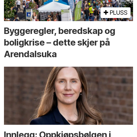
PLUSS
Bygge­regler, beredskap og
bolig­krise – dette skjer på
Arendals­uka
Innlegg: Oppkjøps­bølgen i