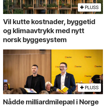
PLUSS
Vil kutte kostnader, byggetid
og klima­avtrykk med nytt
norsk bygge­system
PLUSS
Nådde milliard­­milepæl i Norge