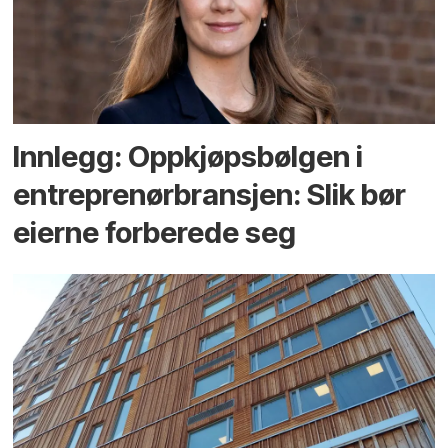
Innlegg: Oppkjøps­bølgen i
entreprenør­bransjen: Slik bør
eierne forberede seg