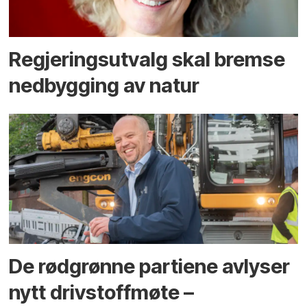
Regjerings­utvalg skal bremse
ned­bygging av natur
De rødgrønne partiene avlyser
nytt drivstoffmøte –