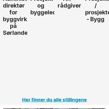
direktør
og
rådgiver
/
for
byggeleder
prosjekt
byggvirksomhet
- Bygg
på
Sørlandet
Her finner du alle stillingene