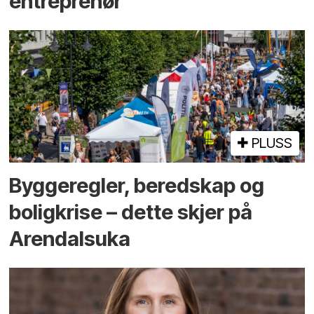
entreprenør
PLUSS
Bygge­regler, beredskap og
bolig­krise – dette skjer på
Arendals­uka