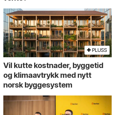
PLUSS
Vil kutte kostnader, byggetid
og klima­avtrykk med nytt
norsk bygge­system