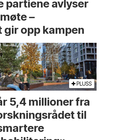
 partiene avlyser
fmøte –
t gir opp kampen
PLUSS
r 5,4 millioner fra
orskningsrådet til
smartere