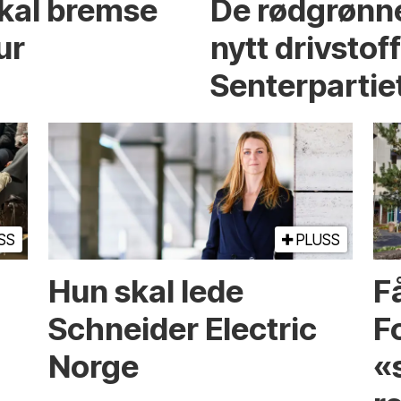
skal bremse
De rødgrønne
ur
nytt drivstof
Senterpartie
SS
PLUSS
Hun skal lede
Få
Schneider Electric
F
Norge
«