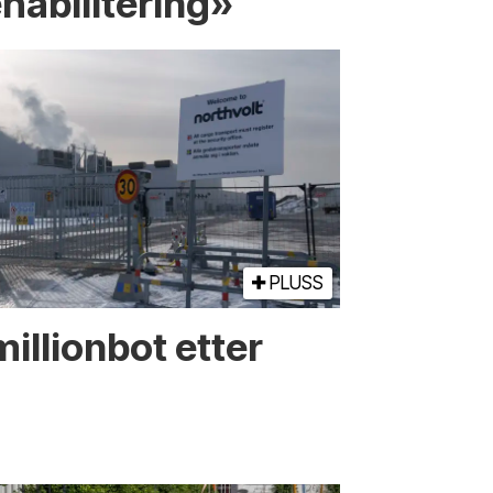
ehabilitering»
PLUSS
illionbot etter