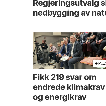
Regjerings­utvalg 
ned­bygging av nat
PLU
Fikk 219 svar om
endrede klimakrav
og energikrav