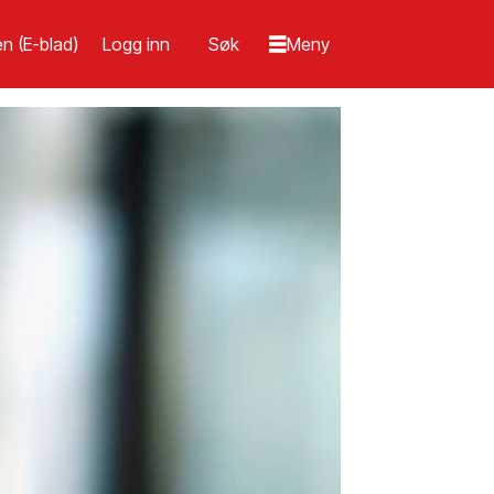
n (E-blad)
Logg inn