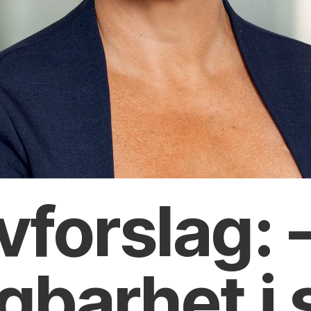
vforslag: 
gbarhet i 