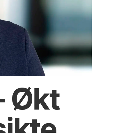
– Økt
sikte