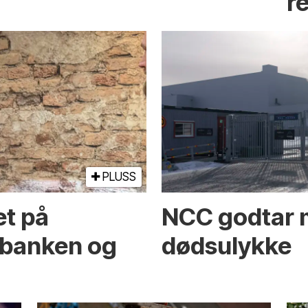
r
PLUSS
et på
NCC godtar m
banken og
dødsulykke