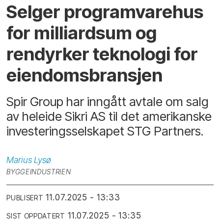
Selger program­vare­hus
for milliard­sum og
rendyrker teknologi for
eiendoms­bransjen
Spir Group har inngått avtale om salg
av heleide Sikri AS til det amerikanske
investeringsselskapet STG Partners.
Marius
Lysø
BYGGEINDUSTRIEN
11.07.2025 - 13:33
PUBLISERT
11.07.2025 - 13:35
SIST OPPDATERT