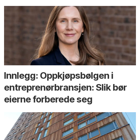
Innlegg: Oppkjøps­bølgen i
entreprenør­bransjen: Slik bør
eierne forberede seg