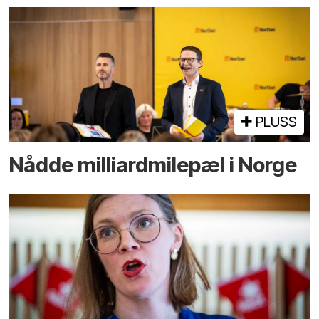
PLUSS
Nådde milliard­­milepæl i Norge