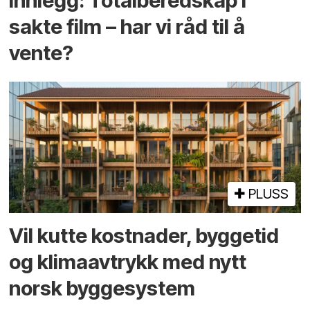
Innlegg: Totalberedskap i
sakte film – har vi råd til å
vente?
PLUSS
Vil kutte kostnader, byggetid
og klima­avtrykk med nytt
norsk bygge­system