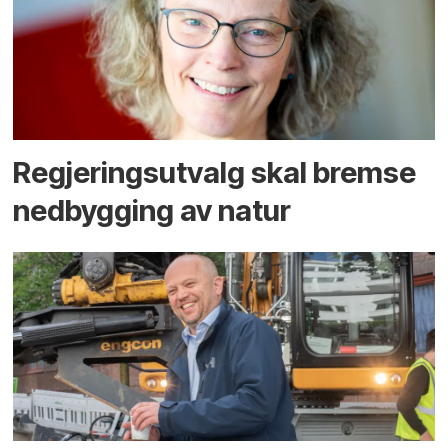
Regjerings­utvalg skal bremse
ned­bygging av natur