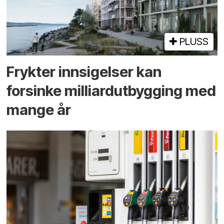
PLUSS
Frykter innsigelser kan
forsinke milliard­utbygging med
mange år