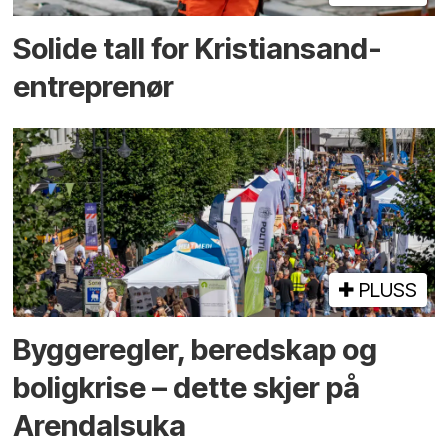
Solide tall for Kristiansand-
entreprenør
PLUSS
Bygge­regler, beredskap og
bolig­krise – dette skjer på
Arendals­uka