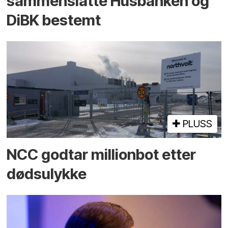
sammenslåtte Husbanken og
DiBK bestemt
PLUSS
NCC godtar millionbot etter
dødsulykke