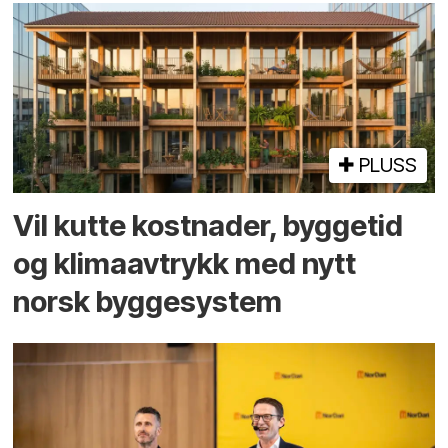
PLUSS
Vil kutte kostnader, byggetid
og klima­avtrykk med nytt
norsk bygge­system