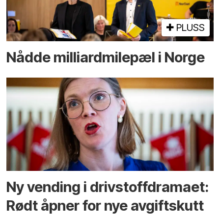
PLUSS
Nådde milliard­­milepæl i Norge
Ny vending i drivstoffdramaet:
Rødt åpner for nye avgiftskutt