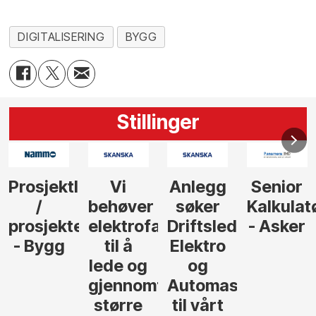
DIGITALISERING
BYGG
Stillinger
Anlegg
Senior
Senior
Prosjekt
søker
Kalkulatør
Tilbudsleder
r
agfolk
Driftsleder
- Asker
Anlegg
Elektro
- Oslo
og
føre
Automasjon
til vårt