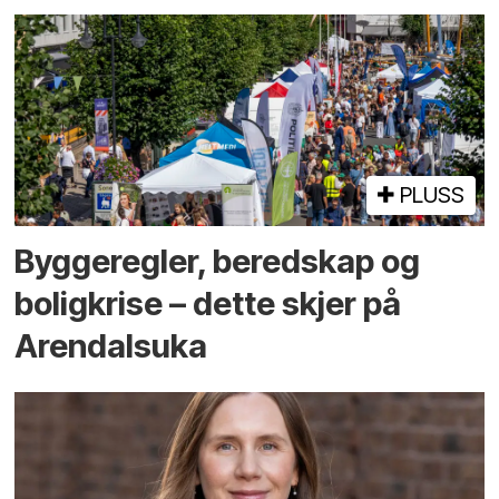
PLUSS
Bygge­regler, beredskap og
bolig­krise – dette skjer på
Arendals­uka