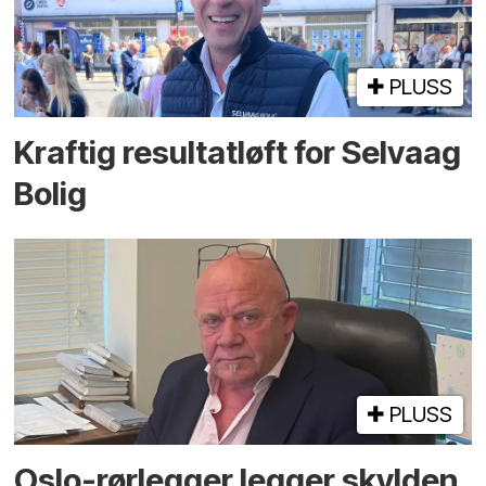
PLUSS
Kraftig resultatløft for Selvaag
Bolig
PLUSS
Oslo-rørlegger legger skylden