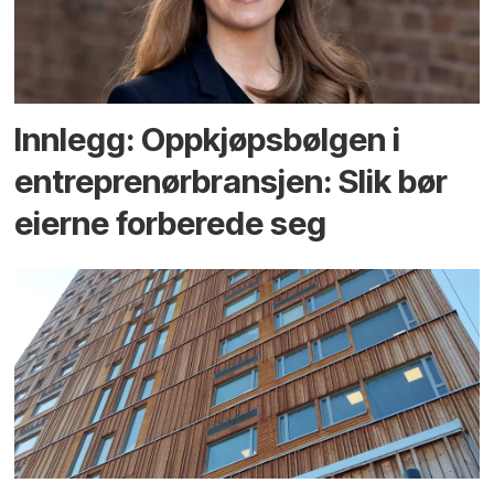
Innlegg: Oppkjøps­bølgen i
entreprenør­bransjen: Slik bør
eierne forberede seg