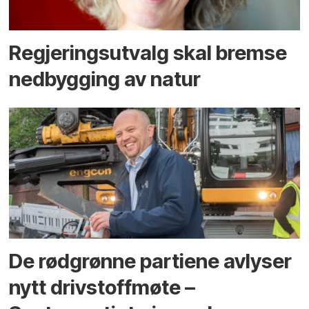
Regjerings­utvalg skal bremse
ned­bygging av natur
De rødgrønne partiene avlyser
nytt drivstoffmøte –