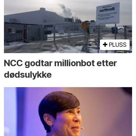
PLUSS
NCC godtar millionbot etter
dødsulykke