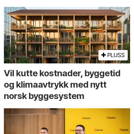
PLUSS
Vil kutte kostnader, byggetid
og klima­avtrykk med nytt
norsk bygge­system