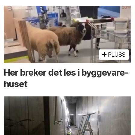
PLUSS
Her breker det løs i bygge­vare­
huset