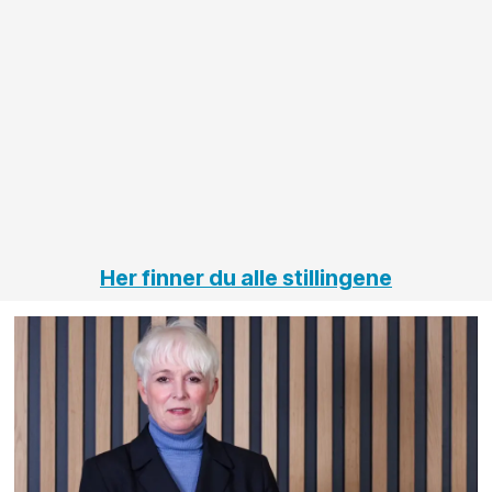
større
til vårt
anleggsprosjekter
prosjekt
innenfor
OPS
elektro
Hålogal
på
jernbane,
vei og
tunneler
Her finner du alle stillingene