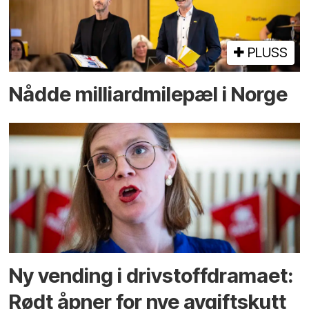
PLUSS
Nådde milliard­­milepæl i Norge
Ny vending i drivstoffdramaet:
Rødt åpner for nye avgiftskutt