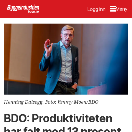
Logg inn
Henning Dalsegg. Foto: Jimmy Moen/BDO
BDO: Produktiviteten
har falt med 13 prosent