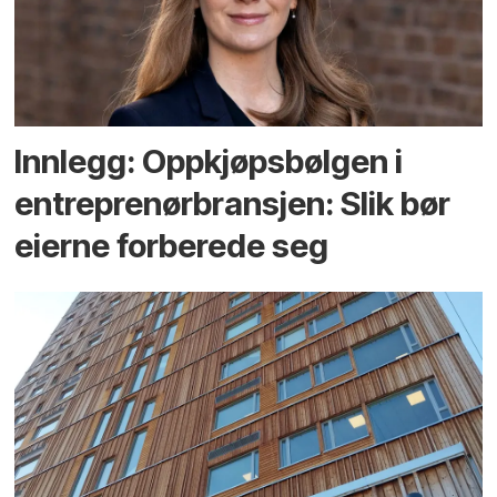
Innlegg: Oppkjøps­bølgen i
entreprenør­bransjen: Slik bør
eierne forberede seg