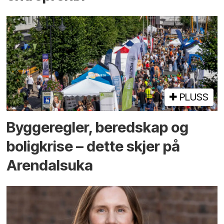
PLUSS
Bygge­regler, beredskap og
bolig­krise – dette skjer på
Arendals­uka