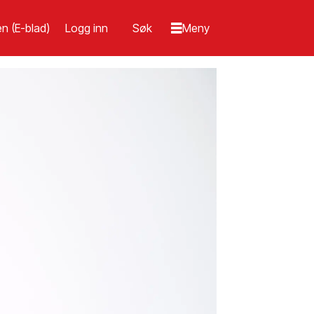
n (E-blad)
Logg inn