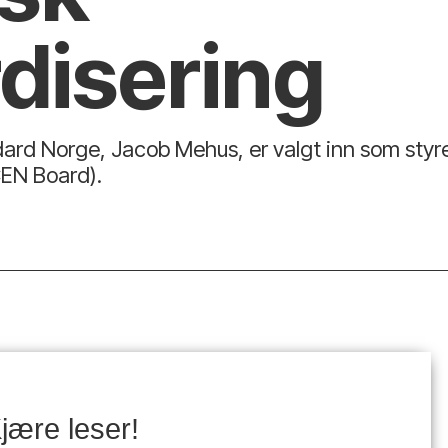
disering
dard Norge, Jacob Mehus, er valgt inn som sty
CEN Board).
jære leser!