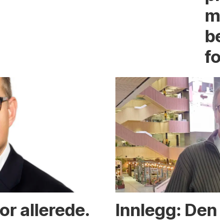
m
b
fo
or allerede.
Innlegg: Den 