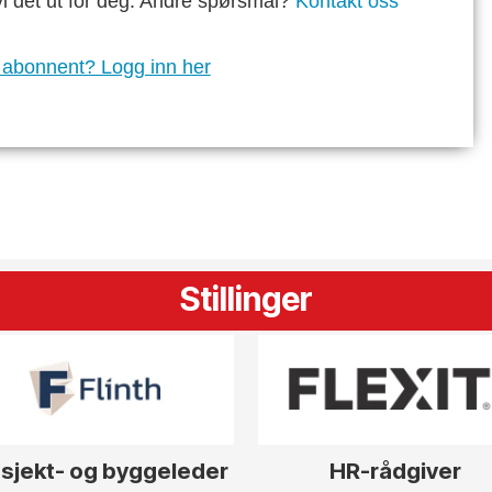
vi det ut for deg. Andre spørsmål?
Kontakt oss
 abonnent? Logg inn her
Stillinger
sjekt- og byggeleder
HR-rådgiver