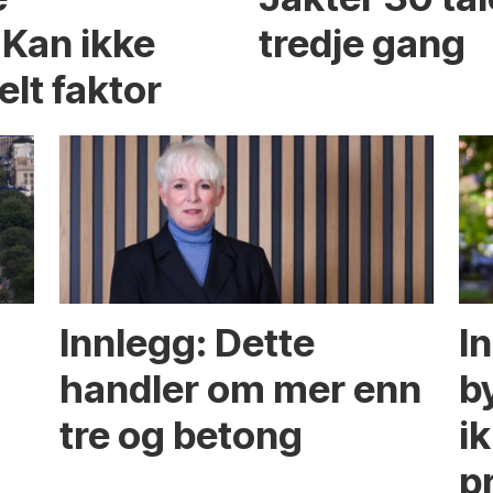
 Kan ikke
tredje gang
elt faktor
Innlegg: Dette
In
handler om mer enn
b
tre og betong
ik
p