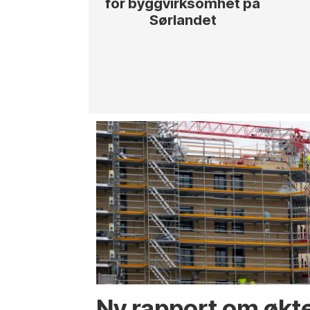
for byggvirksomhet på
Sørlandet
Ny rapport om økt