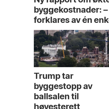
byggekostnader: –
forklares av én enk
Trump tar
byggestopp av
ballsalen til
høyesterett