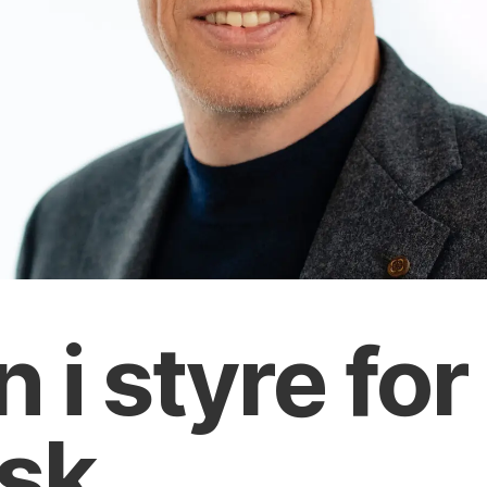
n i styre for
isk