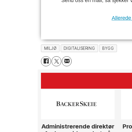
Send oss en mail, så sjekker 
Allerede
MILJØ
DIGITALISERING
BYGG
Administrerende direktør
Pro