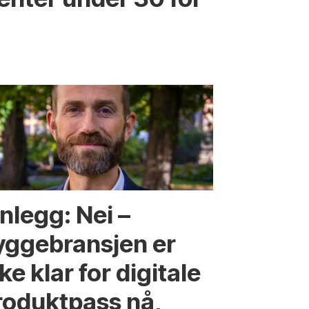
nlegg: Nei –
yggebransjen er
ke klar for digitale
roduktpass nå,