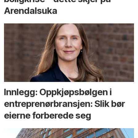
Arendals­uka
Innlegg: Oppkjøps­bølgen i
entreprenør­bransjen: Slik bør
eierne forberede seg