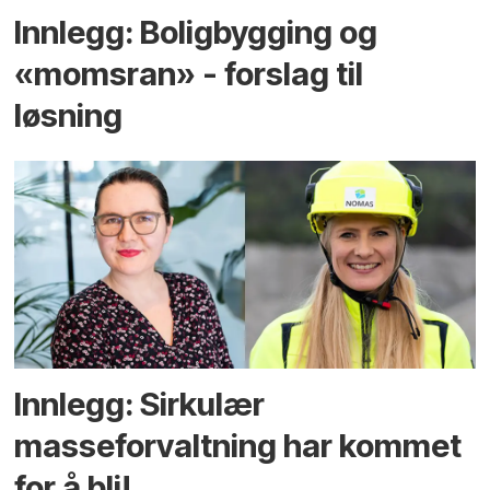
Innlegg: Boligbygging og
«momsran» - forslag til
løsning
Innlegg: Sirkulær
masseforvaltning har kommet
for å bli!