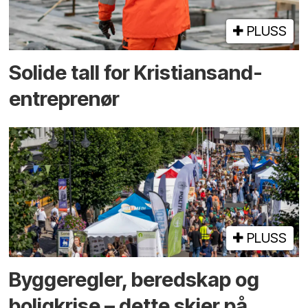
PLUSS
Solide tall for Kristiansand-
entreprenør
PLUSS
Bygge­regler, beredskap og
bolig­krise – dette skjer på