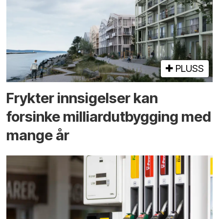
PLUSS
Frykter innsigelser kan
forsinke milliard­utbygging med
mange år