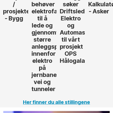
søker
Kalkulatør
Tilbudsleder
r
agfolk
Driftsleder
- Asker
Anlegg
Elektro
- Oslo
og
føre
Automasjon
til vårt
rosjekter
prosjekt
OPS
Hålogalandsvegen
,
Her finner du alle stillingene