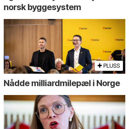
norsk bygge­system
PLUSS
Nådde milliard­­milepæl i Norge