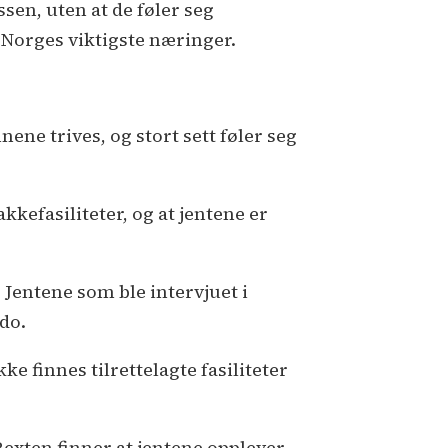
ssen, uten at de føler seg
v Norges viktigste næringer.
ne trives, og stort sett føler seg
kkefasiliteter, og at jentene er
 Jentene som ble intervjuet i
 do.
e finnes tilrettelagte fasiliteter
. Rexten finner at jentene opplever