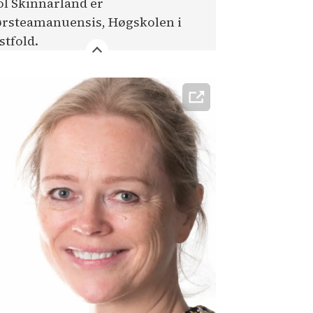
ol Skinnarland er
ørsteamanuensis, Høgskolen i
stfold.