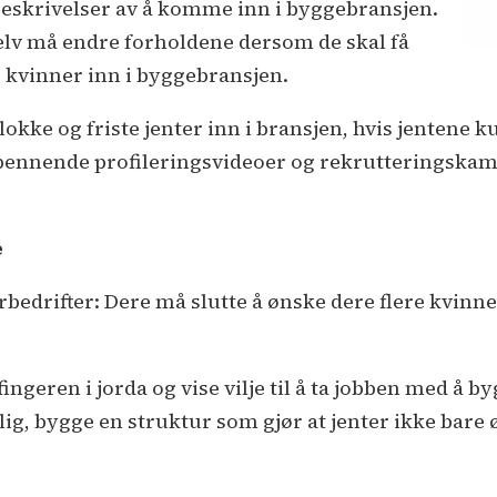
beskrivelser av å komme inn i byggebransjen.
selv må endre forholdene dersom de skal få
e kvinner inn i byggebransjen.
å lokke og friste jenter inn i bransjen, hvis jentene 
 spennende profileringsvideoer og rekrutteringska
e
bedrifter: Dere må slutte å ønske dere flere kvinne
 fingeren i jorda og vise vilje til å ta jobben med å 
lig, bygge en struktur som gjør at jenter ikke bare