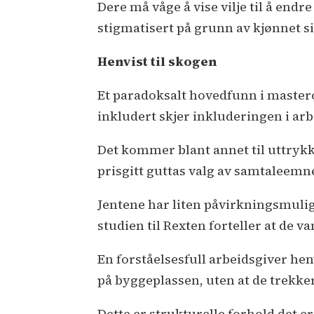
Dere må våge å vise vilje til å endr
stigmatisert på grunn av kjønnet sit
Henvist til skogen
Et paradoksalt hovedfunn i masterop
inkludert skjer inkluderingen i ar
Det kommer blant annet til uttrykk i
prisgitt guttas valg av samtaleemne
Jentene har liten påvirkningsmuligh
studien til Rexten forteller at de va
En forståelsesfull arbeidsgiver hen
på byggeplassen, uten at de trekker 
Dette er strukturelle forhold det er 