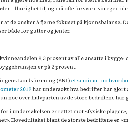
øler tilhørighet til, og må ofte forsvare sin egen ide
or at de ønsker å fjerne fokuset på kjønnsbalanse. D
er både for gutter og jenter.
r kvinneandelen 9,3 prosent av alle ansatte i bygge-
byggebransjen er på 2 prosent.
ringens Landsforening (BNL)
et seminar om hvordan 
rometer 2019
har undersøkt hva bedrifter har gjort a
un noe over halvparten av de store bedriftene har gj
 for i undersøkelsen er rettet mot «fysiske plager»,
t». Hovedtiltaket blant de største bedriftene er «m