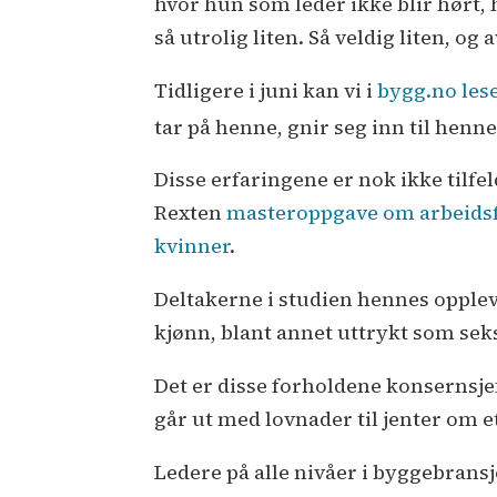
hvor hun som leder ikke blir hørt, 
så utrolig liten. Så veldig liten, og 
Tidligere i juni kan vi i
bygg.no lese
tar på henne, gnir seg inn til henne
Disse erfaringene er nok ikke tilfe
Rexten
masteroppgave om arbeidsf
kvinner
.
Deltakerne i studien hennes oppl
kjønn, blant annet uttrykt som sek
Det er disse forholdene konsernsje
går ut med lovnader til jenter om e
Ledere på alle nivåer i byggebrans