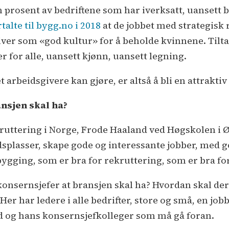
 prosent av bedriftene som har iverksatt, uansett b
rtalte til bygg.no i 2018
at de jobbet med strategisk 
iver som «god kultur» for å beholde kvinnene. Tilta
er for alle, uansett kjønn, uansett legning.
t arbeidsgivere kan gjøre, er altså å bli en attraktiv
nsjen skal ha?
ruttering i Norge, Frode Haaland ved Høgskolen i Øs
splasser, skape gode og interessante jobber, med g
gging, som er bra for rekruttering, som er bra fo
nsernsjefer at bransjen skal ha? Hvordan skal dere 
 Her har ledere i alle bedrifter, store og små, en jo
ad og hans konsernsjefkolleger som må gå foran.