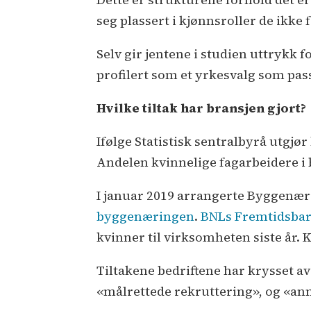
seg plassert i kjønnsroller de ikke f
Selv gir jentene i studien uttrykk f
profilert som et yrkesvalg som pass
Hvilke tiltak har bransjen gjort?
Ifølge Statistisk sentralbyrå utgjø
Andelen kvinnelige fagarbeidere i 
I januar 2019 arrangerte Byggenæ
byggenæringen
.
BNLs Fremtidsba
kvinner til virksomheten siste år. K
Tiltakene bedriftene har krysset av
«målrettede rekruttering», og «anne