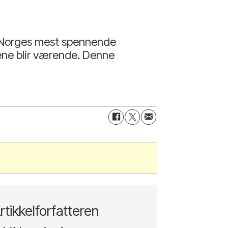
av Norges mest spennende
tene blir værende. Denne
rtikkelforfatteren