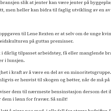
e bransjen slik at jenter kan være jenter på byggepla
t, men heller kan bidra til faglig utvikling av en a
pgaven til Lene Rexten er at selv om de unge kvinne
beidskulturen på guttas premisser.
 dårlig tilpasset arbeidstøy, få eller manglende bra
r i lunsjen.
et i kraft av å være en del av en minoritetsgruppe.
nligvis er henvist til skogen og bøtter, når de må på
viser dem til nærmeste bensinstasjon dersom det ikk
dem i lønn for fravær. Så snilt!
lett å gjøre noe med, i alle fall for større bedrifter