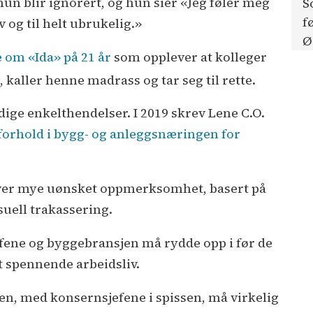
hun blir ignorert, og hun sier «Jeg føler meg
S
f
av og til helt ubrukelig.»
Ø
 om «Ida» på 21 år
som opplever at kolleger
, kaller henne madrass og tar seg til rette.
ldige enkelthendelser. I 2019 skrev Lene C.O.
orhold i bygg- og anleggsnæringen for
ever mye uønsket oppmerksomhet, basert på
suell trakassering.
fene og byggebransjen må rydde opp i før de
t spennende arbeidsliv.
jen, med konsernsjefene i spissen, må virkelig