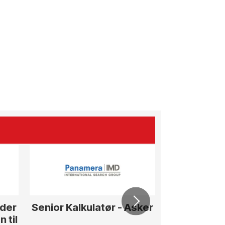
eder
Senior Kalkulatør - Asker
Senior T
 til
Anleg