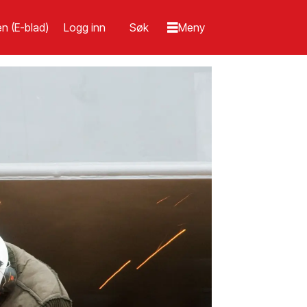
n (E-blad)
Logg inn