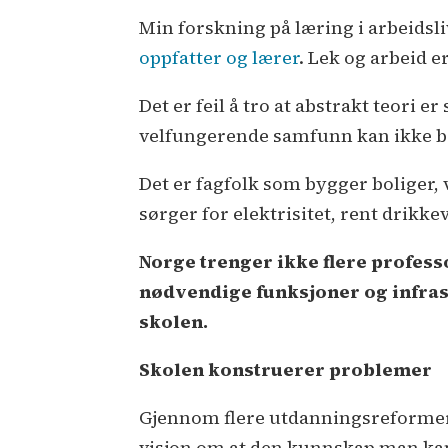
Min forskning på læring i arbeidsliv
oppfatter og lærer
. Lek og arbeid e
Det er feil å tro at abstrakt teori e
velfungerende samfunn kan ikke be
Det er fagfolk som bygger boliger, 
sørger for elektrisitet, rent drikke
Norge trenger ikke flere profess
nødvendige funksjoner og infrast
skolen.
Skolen konstruerer problemer
Gjennom flere utdanningsreformer e
visjon om at den kunnskap man kan