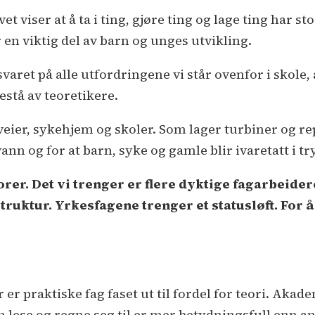
et viser at å ta i ting, gjøre ting og lage ting har s
r en viktig del av barn og unges utvikling.
r svaret på alle utfordringene vi står ovenfor i skole
stå av teoretikere.
veier, sykehjem og skoler. Som lager turbiner og r
vann og for at barn, syke og gamle blir ivaretatt i tr
orer. Det vi trenger er flere dyktige fagarbeide
ruktur. Yrkesfagene trenger et statusløft. For å
r praktiske fag faset ut til fordel for teori. Aka
 lese og regne seg til er mer betydningsfull enn a