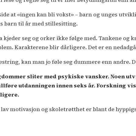
ide at «ingen kan bli vokst» – barn og unges utvikl
 barn til år med stillesitting.
a kjeder seg og orker ikke følge med. Tankene og k
oblem. Karakterene blir dårligere. Det er en nedadg
tring, kan man jo føle seg dummere enn andre. Det 
ngdommer sliter med psykiske vansker. Noen utvi
llføre utdanningen innen seks år. Forskning vise
ligere.
 lav motivasjon og skoletrøtthet er blant de hyppigs