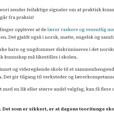
teori sender feilaktige signaler om at praktisk ku
går fra praksis!
rlinger opplever at de
lærer raskere og vesentlig m
en. Det gjaldt også i norsk, matte, engelsk og sam
iske barn og ungdommer diskrimineres i det nors
isk kunnskap må likestilles i skolen.
nnet og videregående skole til et sammenhengende
 Det gir tilgang til verksteder og lærerkompetans
 med en lik eller større andel valgfag, kan få fler
r. Det som er sikkert, er at dagens teoritunge sk