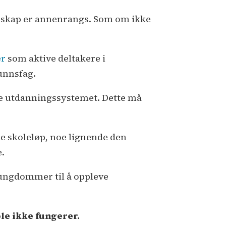
nnskap er annenrangs. Som om ikke
er
som aktive deltakere i
funnsfag.
ke utdanningssystemet. Dette må
 skoleløp, noe lignende den
e.
e ungdommer til å oppleve
ole ikke fungerer.