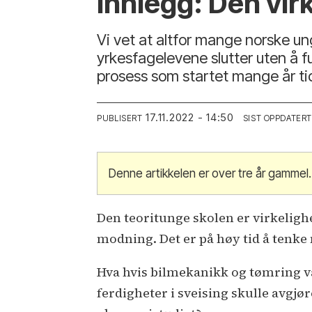
Innlegg: Den vir
Vi vet at altfor mange norske un
yrkesfagelevene slutter uten å fu
prosess som startet mange år tid
17.11.2022 - 14:50
PUBLISERT
SIST OPPDATERT
Denne artikkelen er over tre år gammel.
Den teoritunge skolen er virkelighe
modning. Det er på høy tid å tenke 
Hva hvis bilmekanikk og tømring va
ferdigheter i sveising skulle avgjø