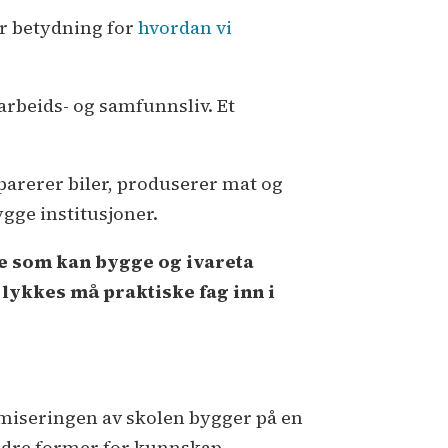
tor betydning for
hvordan vi
, arbeids- og samfunnsliv. Et
eparerer biler, produserer mat og
ygge institusjoner.
re som kan bygge og ivareta
 lykkes må praktiske fag inn i
demiseringen av skolen bygger på en
ndre former for kunnskap.