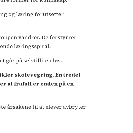
ing og læring forutsetter
roppen vandrer. De forstyrrer
ående læringsspiral.
går på selvtilliten løs.
kler skolevegring. En tredel
r at frafall er enden på en
te årsakene til at elever avbryter