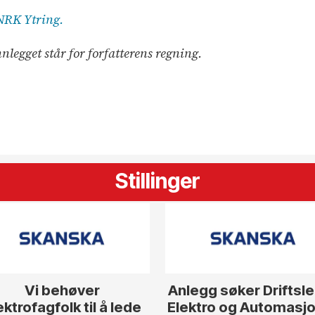
NRK Ytring.
nnlegget står for forfatterens regning.
Stillinger
Vi behøver
Anlegg søker Driftsl
ektrofagfolk til å lede
Elektro og Automasjon