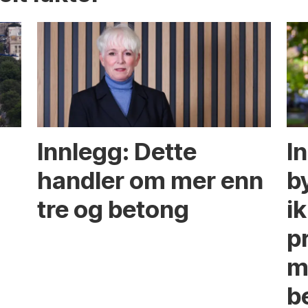
Innlegg: Dette
In
handler om mer enn
b
tre og betong
ik
p
m
b