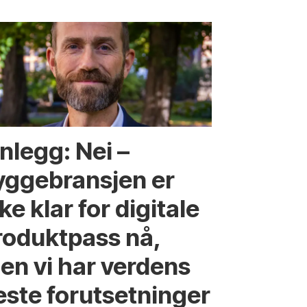
nlegg: Nei –
yggebransjen er
ke klar for digitale
roduktpass nå,
en vi har verdens
este forutsetninger