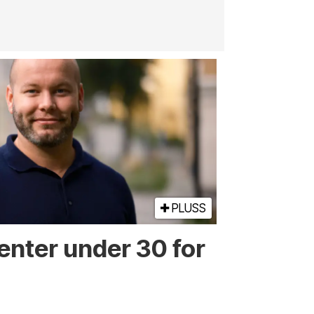
jernbane, v
PLUSS
enter under 30 for