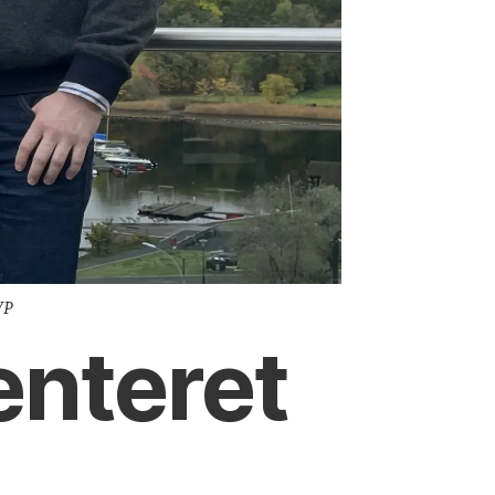
VP
nteret