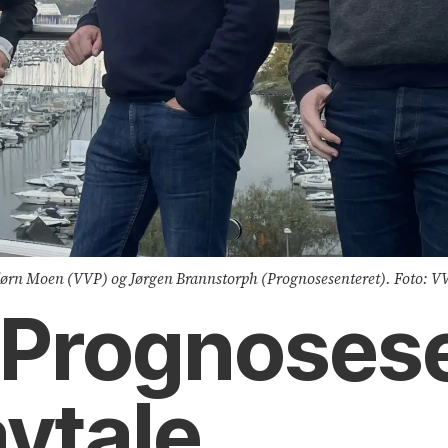
Bjørn Moen (VVP) og Jørgen Brannstorph (Prognosesenteret). Foto: V
 Prognosese
avtale