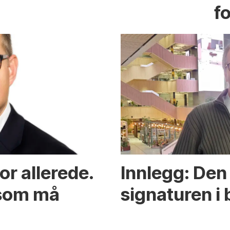
fo
or allerede.
Innlegg: Den 
 som må
signaturen i 