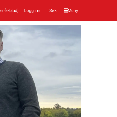
n (E-blad)
Logg inn