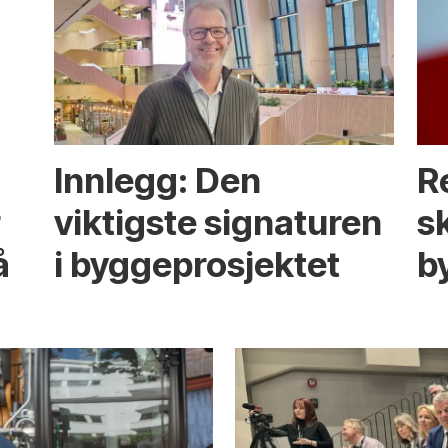
Innlegg: Den
R
r
viktigste signaturen
s
å
i bygge­­prosjektet
b