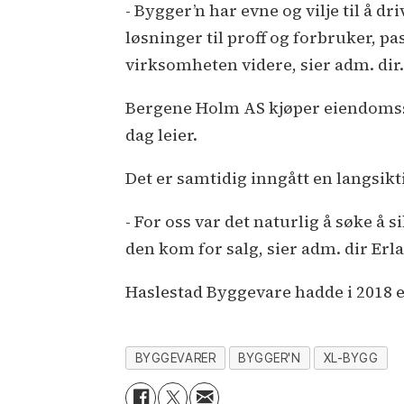
- Bygger’n har evne og vilje til å dr
løsninger til proff og forbruker, pa
virksomheten videre, sier adm. dir.
Bergene Holm AS kjøper eiendomss
dag leier.
Det er samtidig inngått en langsikt
- For oss var det naturlig å søke 
den kom for salg, sier adm. dir Er
Haslestad Byggevare hadde i 2018 e
BYGGEVARER
BYGGER'N
XL-BYGG