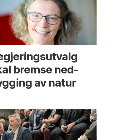
egjerings­utvalg
kal bremse ned­
ygging av natur