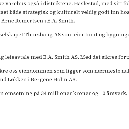
ive varehus også i distriktene. Haslestad, med sitt f
sset både strategisk og kulturelt veldig godt inn hos 
 Arne Reinertsen i E.A. Smith.
elskapet Thorshaug AS som eier tomt og bygning
ig leieavtale med E.A. Smith AS. Med det sikres fo
å sikre oss eiendommen som ligger som nærmeste nabo
land Løkken i Bergene Holm AS.
n omsetning på 34 millioner kroner og 10 årsverk.