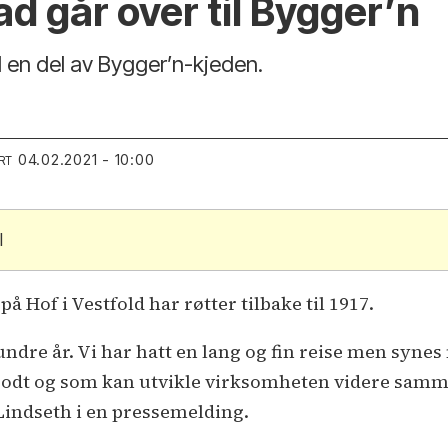
d går over til Bygger’n
d en del av Bygger’n-kjeden.
04.02.2021 - 10:00
RT
l
 Hof i Vestfold har røtter tilbake til 1917.
undre år. Vi har hatt en lang og fin reise men synes 
godt og som kan utvikle virksomheten videre sam
Lindseth i en pressemelding.