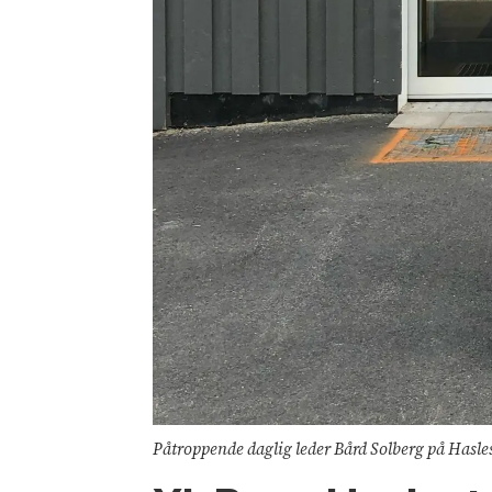
Påtroppende daglig leder Bård Solberg på Hasle