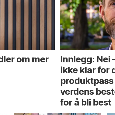
ndler om mer
Innlegg: Nei
ikke klar for 
produktpass 
verdens best
for å bli best