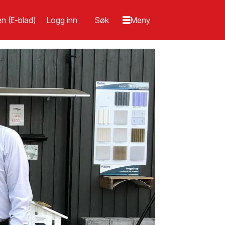
n (E-blad)
Logg inn