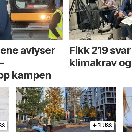
ene avlyser
Fikk 219 sva
–
klimakrav og
 opp kampen
SS
PLUSS