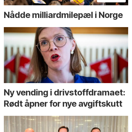
Nådde milliard­­milepæl i Norge
Ny vending i drivstoffdramaet:
Rødt åpner for nye avgiftskutt