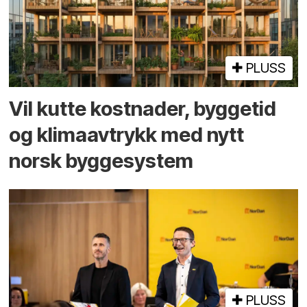
PLUSS
Vil kutte kostnader, byggetid
og klima­avtrykk med nytt
norsk bygge­system
PLUSS