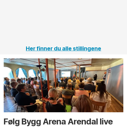
elektro
Hålogal
på
jernbane,
vei og
tunneler
Her finner du alle stillingene
Følg Bygg Arena Arendal live