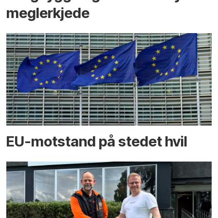
megler­kjede
EU-motstand på stedet hvil