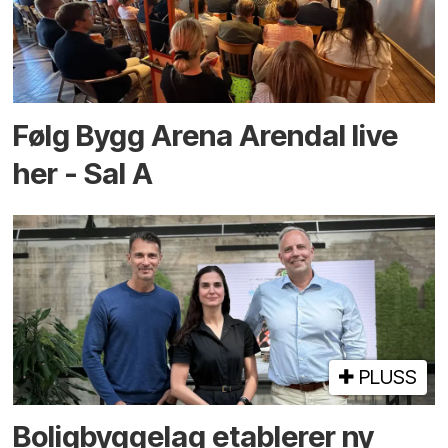
Følg Bygg Arena Arendal live
her - Sal A
PLUSS
Boligbyggelag etablerer ny