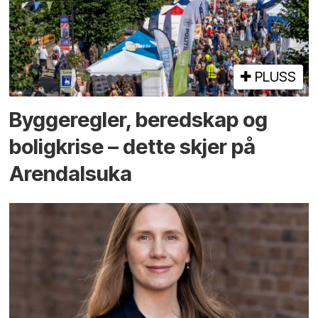
PLUSS
Bygge­regler, beredskap og
bolig­krise – dette skjer på
Arendals­uka