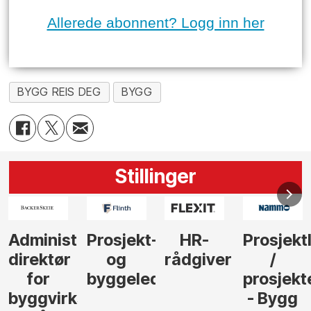
Allerede abonnent? Logg inn her
BYGG REIS DEG
BYGG
Stillinger
-
HR-
Prosjektleder
Vi
Anlegg
rådgiver
/
behøver
søker
der
prosjekteringsleder
elektrofagfolk
Driftsle
- Bygg
til å
Elektro