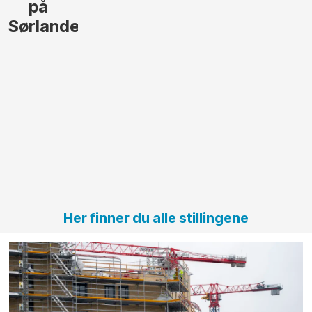
lede og
og
gjennomføre
Automas
større
til vårt
anleggsprosjekter
prosjekt
innenfor
OPS
elektro
Hålogal
på
jernbane,
vei og
tunneler
Her finner du alle stillingene