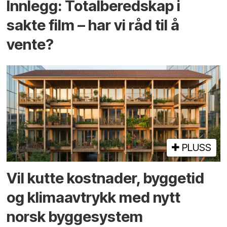
Innlegg: Totalberedskap i
sakte film – har vi råd til å
vente?
PLUSS
Vil kutte kostnader, byggetid
og klima­avtrykk med nytt
norsk bygge­system