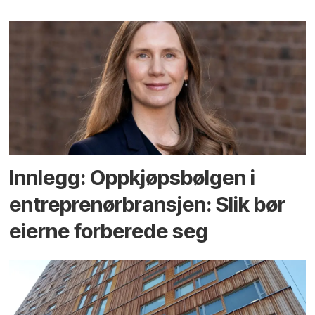
Innlegg: Oppkjøps­bølgen i
entreprenør­bransjen: Slik bør
eierne forberede seg