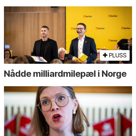
PLUSS
Nådde milliard­­milepæl i Norge