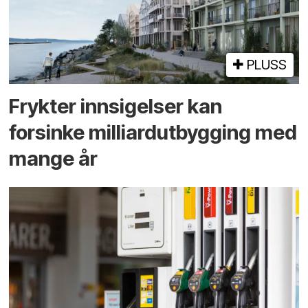
PLUSS
Frykter innsigelser kan
forsinke milliard­utbygging med
mange år