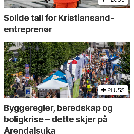
Solide tall for Kristiansand-
entreprenør
PLUSS
Bygge­regler, beredskap og
bolig­krise – dette skjer på
Arendals­uka