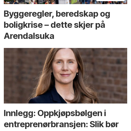
Bygge­regler, beredskap og
bolig­krise – dette skjer på
Arendals­uka
Innlegg: Oppkjøps­bølgen i
entreprenør­bransjen: Slik bør