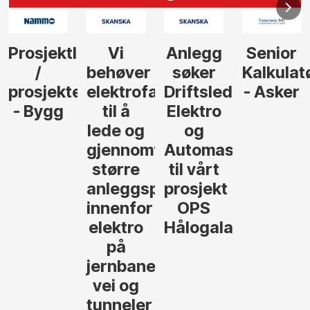
eder
Vi
Anlegg
Senior
Senior
behøver
søker
Kalkulatør
Tilbudsle
ringsleder
elektrofagfolk
Driftsleder
- Asker
Anlegg
til å
Elektro
- Oslo
lede og
og
gjennomføre
Automasjon
større
til vårt
anleggsprosjekter
prosjekt
innenfor
OPS
elektro
Hålogalandsvegen
på
jernbane,
vei og
tunneler