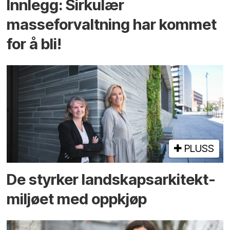
Innlegg: Sirkulær
masseforvaltning har kommet
for å bli!
PLUSS
De styrker landskaps­arkitekt­
miljøet med oppkjøp