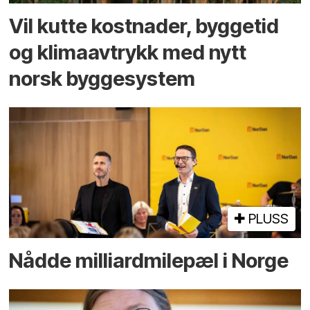
Vil kutte kostnader, byggetid
og klima­avtrykk med nytt
norsk bygge­system
PLUSS
Nådde milliard­­milepæl i Norge