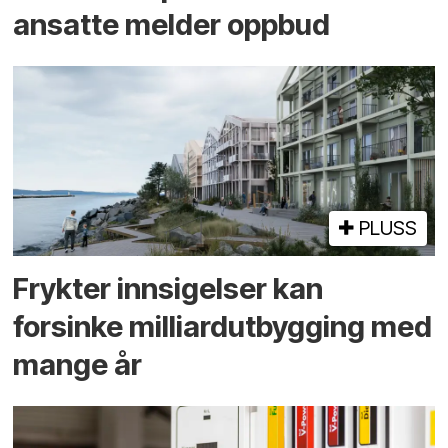
ansatte melder oppbud
PLUSS
Frykter innsigelser kan
forsinke milliard­utbygging med
mange år