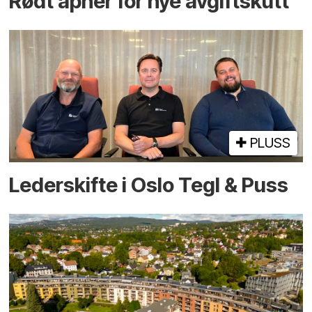
Rødt åpner for nye avgiftskutt
PLUSS
Lederskifte i Oslo Tegl & Puss