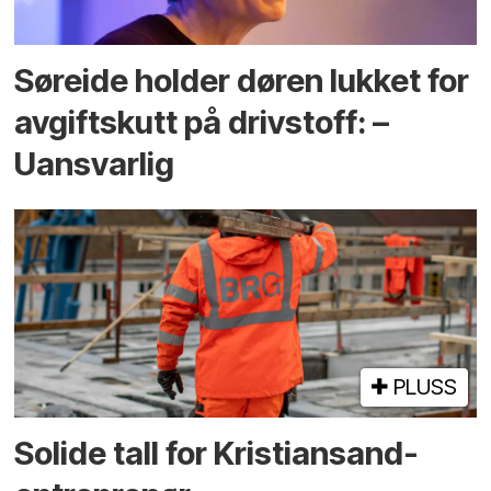
Søreide holder døren lukket for
avgiftskutt på drivstoff: –
Uansvarlig
PLUSS
Solide tall for Kristiansand-