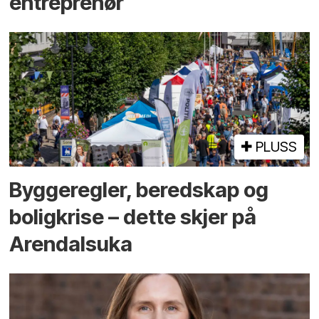
entreprenør
PLUSS
Bygge­regler, beredskap og
bolig­krise – dette skjer på
Arendals­uka