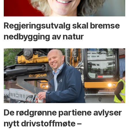
Regjerings­utvalg skal bremse
ned­bygging av natur
De rødgrønne partiene avlyser
nytt drivstoffmøte –