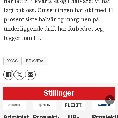
har fått til i kvartalet og i halvåret vi har
lagt bak oss. Omsetningen har økt med 11
prosent siste halvår og marginen på
underliggende drift har forbedret seg,
legger han til.
BYGG
BRAVIDA
Stillinger
-
HR-
Prosjektleder
Vi
Anlegg