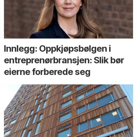
Innlegg: Oppkjøps­bølgen i
entreprenør­bransjen: Slik bør
eierne forberede seg