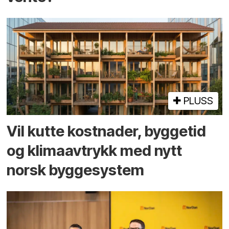
PLUSS
Vil kutte kostnader, byggetid
og klima­avtrykk med nytt
norsk bygge­system