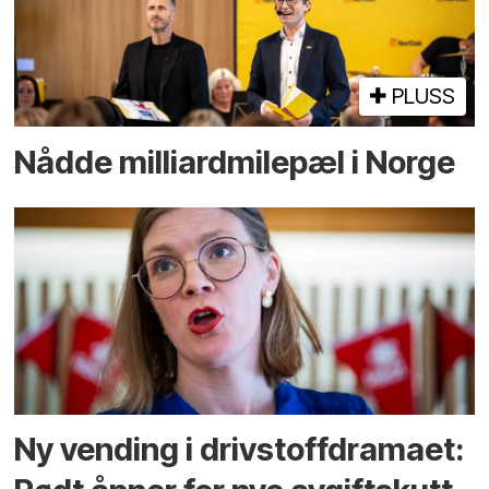
PLUSS
Nådde milliard­­milepæl i Norge
Ny vending i drivstoffdramaet: