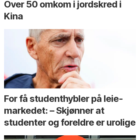
Over 50 omkom i jord­skred i
Kina
For få student­hybler på leie­
markedet: – Skjønner at
studenter og foreldre er urolige