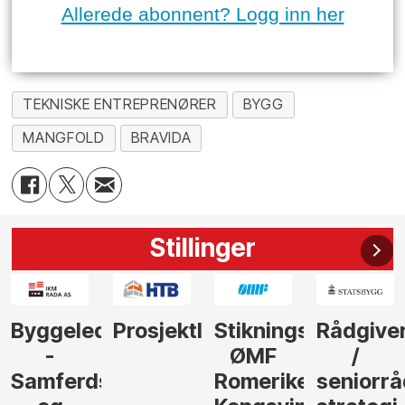
Allerede abonnent? Logg inn her
TEKNISKE ENTREPRENØRER
BYGG
MANGFOLD
BRAVIDA
Stillinger
der
Prosjektleder
Stikningsingeniør
Rådgiver
Anleggs
ØMF
/
til
sel
Romerike
seniorrådgiver
hotellpr