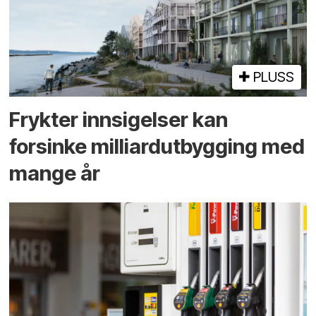
PLUSS
Frykter innsigelser kan
forsinke milliard­utbygging med
mange år