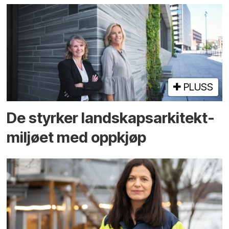
PLUSS
De styrker landskaps­arkitekt­
miljøet med oppkjøp