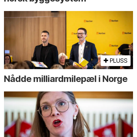
PLUSS
Nådde milliard­­milepæl i Norge