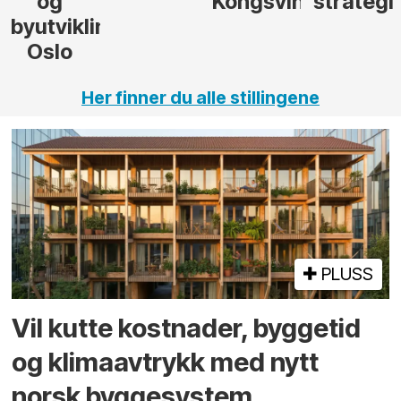
Kongsvinger
strategi
i Gulen
ng,
Her finner du alle stillingene
PLUSS
Vil kutte kostnader, byggetid
og klima­avtrykk med nytt
norsk bygge­system