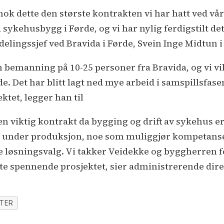
r nok dette den største kontrakten vi har hatt ved v
sykehusbygg i Førde, og vi har nylig ferdigstilt de
delingssjef ved Bravida i Førde, Svein Inge Midtun 
n bemanning på 10-25 personer fra Bravida, og vi vi
e. Det har blitt lagt ned mye arbeid i samspillsfasen
ktet, legger han til
en viktig kontrakt da bygging og drift av sykehus 
gg under produksjon, noe som muliggjør kompetans
løsningsvalg. Vi takker Veidekke og byggherren for
ette spennende prosjektet, sier administrerende dir
TER