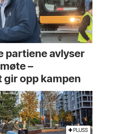
 partiene avlyser
fmøte –
t gir opp kampen
PLUSS