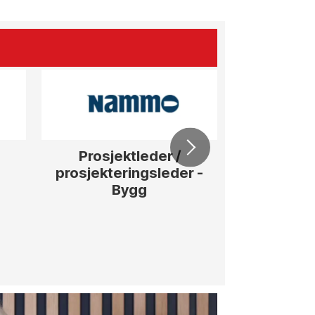
Prosjektleder /
Vi b
prosjekteringsleder -
elektrofagf
Bygg
og gjenno
anleggs
innenfor
jernbane, v