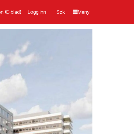
n (E-blad)
Logg inn