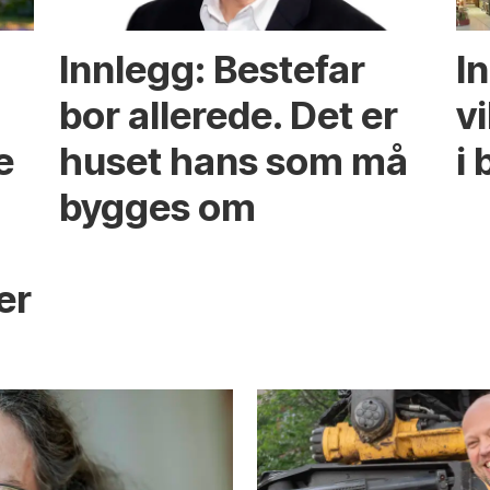
Innlegg: Bestefar
I
bor allerede. Det er
v
e
huset hans som må
i 
bygges om
s
er