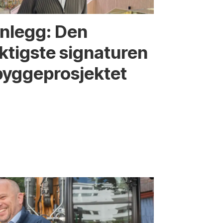
nnlegg: Den
iktigste signaturen
bygge­­prosjektet