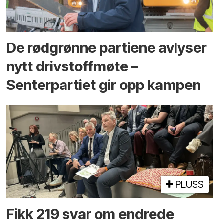
De rødgrønne partiene avlyser
nytt drivstoffmøte –
Senterpartiet gir opp kampen
PLUSS
Fikk 219 svar om endrede