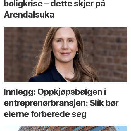
bolig­krise – dette skjer på
Arendals­uka
Innlegg: Oppkjøps­bølgen i
entreprenør­bransjen: Slik bør
eierne forberede seg