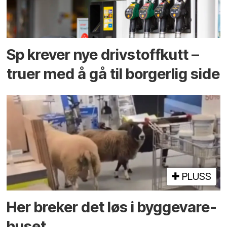
Sp krever nye drivstoffkutt –
truer med å gå til borgerlig side
PLUSS
Her breker det løs i bygge­vare­
huset