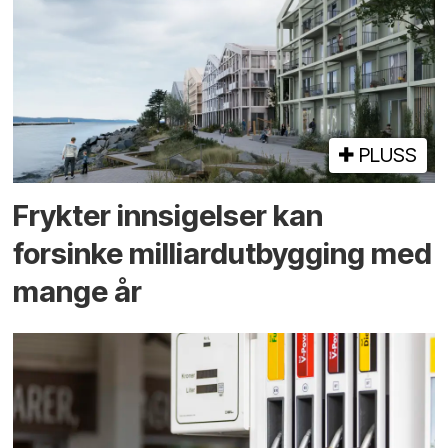
PLUSS
Frykter innsigelser kan
forsinke milliard­utbygging med
mange år