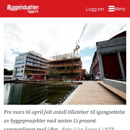
Logg inn
Fra mars til april falt antall tillatelser til igangsettelse
av byggeprosjekter med nesten 15 prosent
sammenlignet med i fjor.
Foto: Lise Åserud / NTB