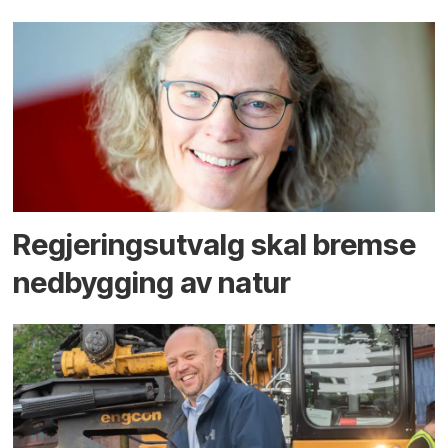
Regjerings­utvalg skal bremse
ned­bygging av natur