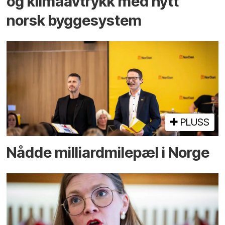
og klima­avtrykk med nytt
norsk bygge­system
PLUSS
Nådde milliard­­milepæl i Norge