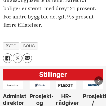
de sesongjusterte tallene. Fallet for
boliger er størst, med drøyt 21 prosent.
For andre bygg ble det gitt 9,5 prosent
færre tillatelser.
BYGG
BOLIG
Stillinger
-
HR-
Prosjektleder
Vi
Anlegg
rådgiver
/
behøver
søker