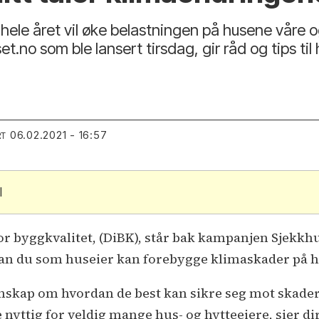
ele året vil øke belastningen på husene våre og
.no som ble lansert tirsdag, gir råd og tips ti
06.02.2021 - 16:57
RT
l
for byggkvalitet, (DiBK), står bak kampanjen Sjekkh
rdan du som huseier kan forebygge klimaskader på h
kunnskap om hvordan de best kan sikre seg mot ska
nyttig for veldig mange hus- og hytteeiere, sier dir