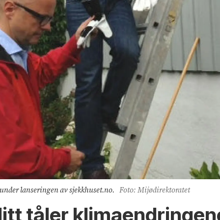
under lanseringen av sjekkhuset.no.
Foto: Mijødirektoratet
itt tåler klimaendringen