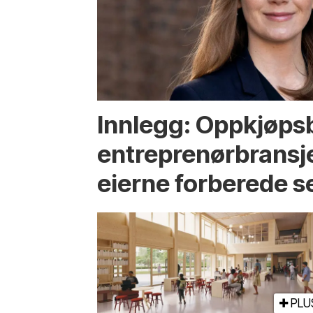
Innlegg: Oppkjøps­
entreprenør­bransje
eierne forberede s
PLU