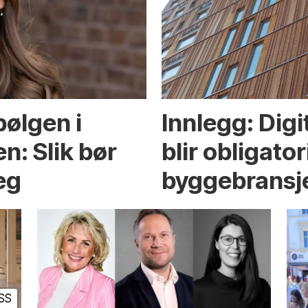
bølgen i
Innlegg: Dig
n: Slik bør
blir obligator
eg
byggebransje
SS