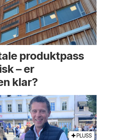
itale produktpass
isk – er
n klar?
PLUSS