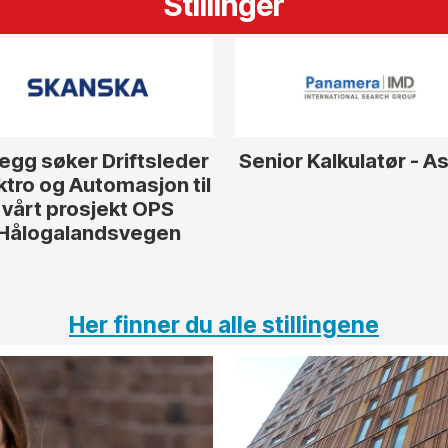
Stillinger
egg søker Driftsleder
Senior Kalkulatør - A
ktro og Automasjon til
vårt prosjekt OPS
Hålogalandsvegen
Her finner du alle stillingene