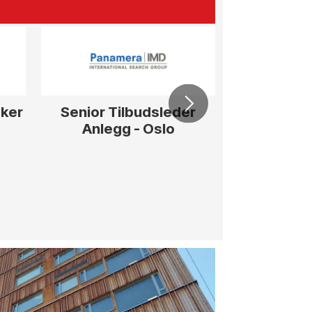
sker
Senior Tilbudsleder
Prosjekt
Anlegg - Oslo