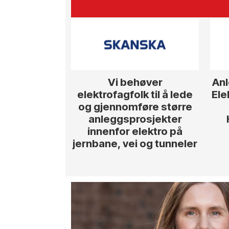
Vi behøver
Anl
elektrofagfolk til å lede
Ele
og gjennomføre større
anleggsprosjekter
innenfor elektro på
jernbane, vei og tunneler