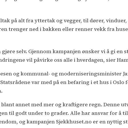
ak på alt fra yttertak og vegger, til dører, vinduer,
ren trenger ned i bakken eller renner vekk fra huset, 
n gjøre selv. Gjennom kampanjen ønsker vi å gi en s
ndringene vil påvirke oss alle i hverdagen, sier Ha
lgesen og kommunal- og moderniseringsminister Ja
tatsrådene var med på en befaring i et hus i Oslo f
n.
 blant annet med mer og kraftigere regn. Denne utv
 til godt under to grader. Alle har ansvar for å t
endom, og kampanjen Sjekkhuset.no er en nyttig sta