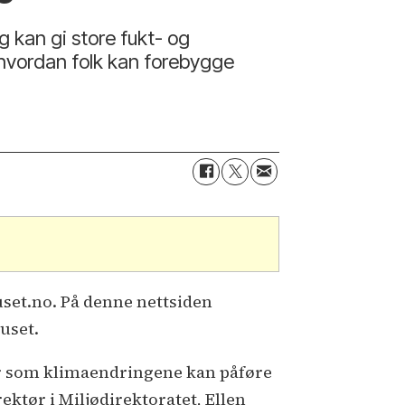
 kan gi store fukt- og
l hvordan folk kan forebygge
uset.no. På denne nettsiden
uset.
der som klimaendringene kan påføre
ektør i Miljødirektoratet, Ellen