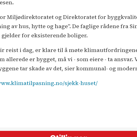
esen.
r Miljødirektoratet og Direktoratet for byggkvalit
g av hus, hytte og hage". De faglige rådene fra Si
 gjelder for eksisterende boliger.
r reist i dag, er klare til å møte klimautfordringen
allerede er bygget, må vi - som eiere - ta ansvar. Vi
t byggene tar skade av det, sier kommunal- og moder
www.klimatilpasning.no/sjekk-huset/