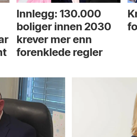
Innlegg: 130.000
Kr
boliger innen 2030
f
ar
krever mer enn
mt
forenklede regler