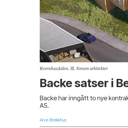
Kvernhusdalen. Ill. Forum arkitekter
Backe satser i B
Backe har inngått to nye kontr
AS.
Arve
Brekkhus