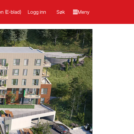
n (E-blad)
Logg inn