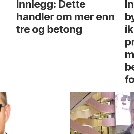
Innlegg: Dette
In
handler om mer enn
b
tre og betong
ik
p
m
b
fo