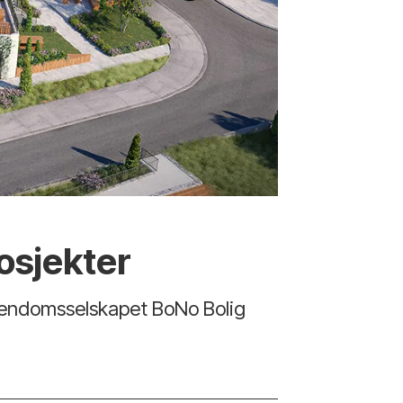
osjekter
eiendomsselskapet BoNo Bolig