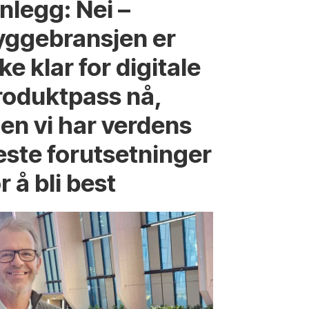
nlegg: Nei –
yggebransjen er
ke klar for digitale
roduktpass nå,
en vi har verdens
este forutsetninger
r å bli best