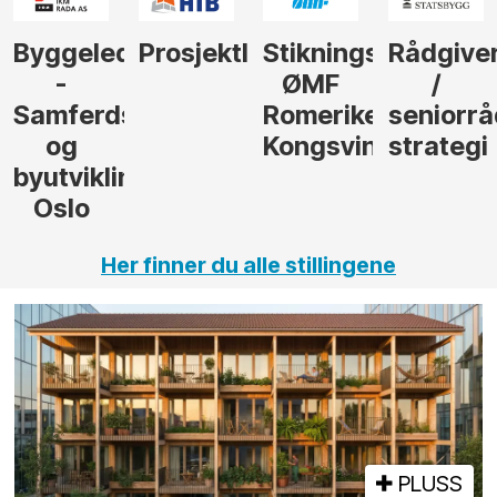
der
Prosjektleder
Stikningsingeniør
Rådgiver
Anleggs
ØMF
/
til
sel
Romerike
seniorrådgiver
hotellpr
Kongsvinger
strategi
i Gulen
ng,
Her finner du alle stillingene
PLUSS