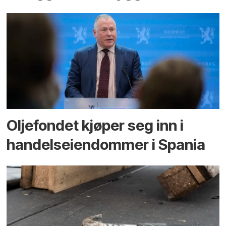
Oljefondet kjøper seg inn i
handels­eiendommer i Spania