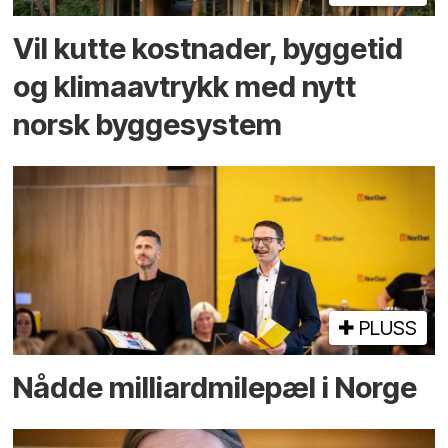
Vil kutte kostnader, byggetid
og klima­avtrykk med nytt
norsk bygge­system
PLUSS
Nådde milliard­­milepæl i Norge