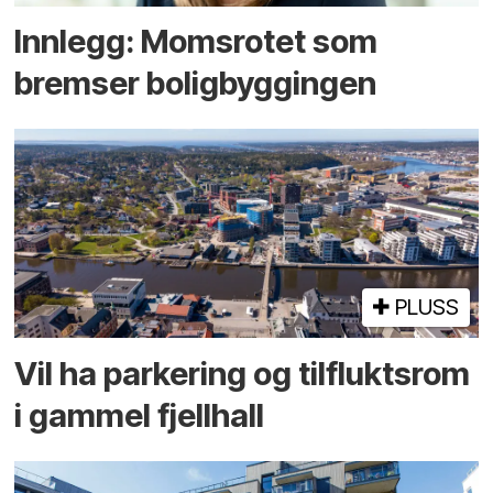
Innlegg: Moms­rotet som
bremser bolig­byggingen
PLUSS
Vil ha parkering og tilflukts­rom
i gammel fjellhall