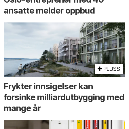
ansatte melder oppbud
PLUSS
Frykter innsigelser kan
forsinke milliard­utbygging med
mange år