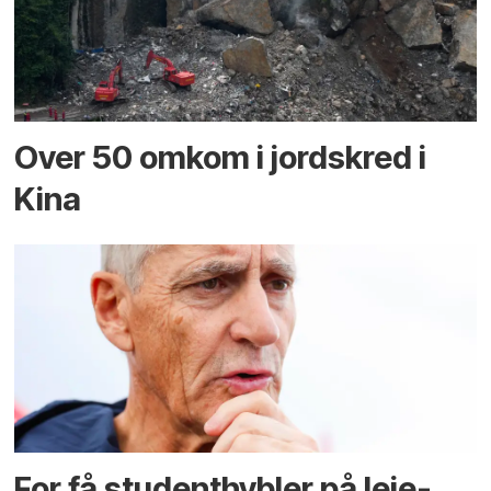
Over 50 omkom i jord­skred i
Kina
For få student­hybler på leie­