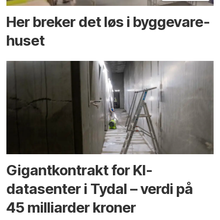
Her breker det løs i bygge­vare­
huset
Gigantkontrakt for KI-
datasenter i Tydal – verdi på
45 milliarder kroner