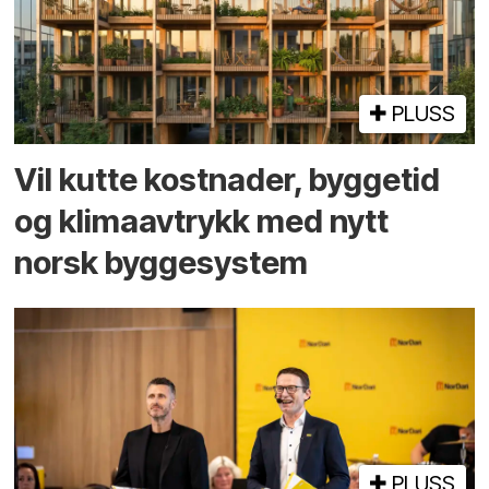
PLUSS
Vil kutte kostnader, byggetid
og klima­avtrykk med nytt
norsk bygge­system
PLUSS