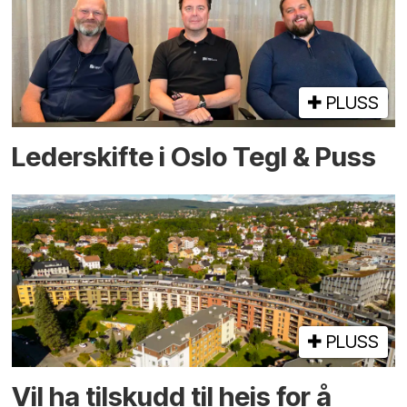
PLUSS
Lederskifte i Oslo Tegl & Puss
PLUSS
Vil ha tilskudd til heis for å