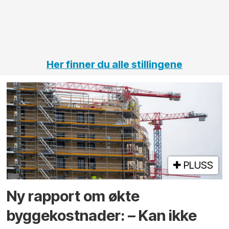
jernbane,
vei og
tunneler
Her finner du alle stillingene
PLUSS
Ny rapport om økte
byggekostnader: – Kan ikke