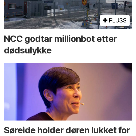
PLUSS
NCC godtar millionbot etter
dødsulykke
Søreide holder døren lukket for