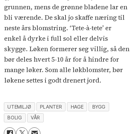
grunnen, mens de grønne bladene lar en
bli værende. De skal jo skaffe næring til
neste års blomstring. ‘Tete-à-tete’ er
enkel å dyrke i full sol eller delvis
skygge. Løken formerer seg villig, så den
bør deles hvert 5-10 år for å hindre for
mange løker. Som alle løkblomster, bør
løkene settes i godt drenert jord.
UTEMILJØ
PLANTER
HAGE
BYGG
BOLIG
VÅR