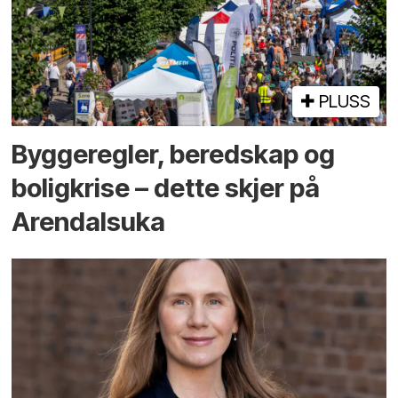
PLUSS
Bygge­regler, beredskap og
bolig­krise – dette skjer på
Arendals­uka