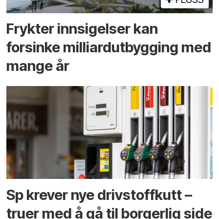
Frykter innsigelser kan
forsinke milliard­utbygging med
mange år
Sp krever nye drivstoffkutt –
truer med å gå til borgerlig side