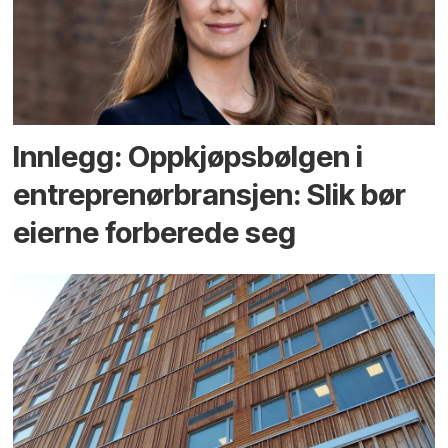
Innlegg: Oppkjøps­bølgen i
entreprenør­bransjen: Slik bør
eierne forberede seg