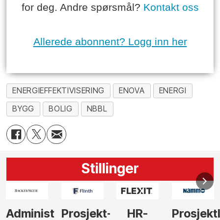
for deg. Andre spørsmål?
Kontakt oss
Allerede abonnent? Logg inn her
ENERGIEFFEKTIVISERING
ENOVA
ENERGI
BYGG
BOLIG
NBBL
Stillinger
-
HR-
Prosjektleder
Vi
Anlegg