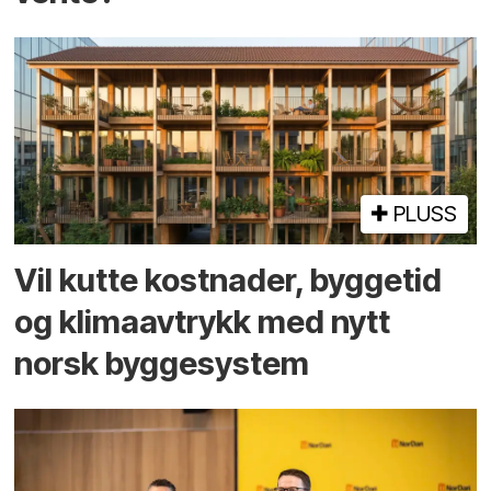
PLUSS
Vil kutte kostnader, byggetid
og klima­avtrykk med nytt
norsk bygge­system