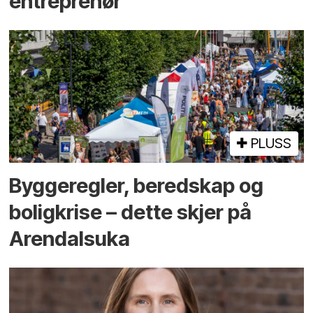
entreprenør
PLUSS
Bygge­regler, beredskap og
bolig­krise – dette skjer på
Arendals­uka