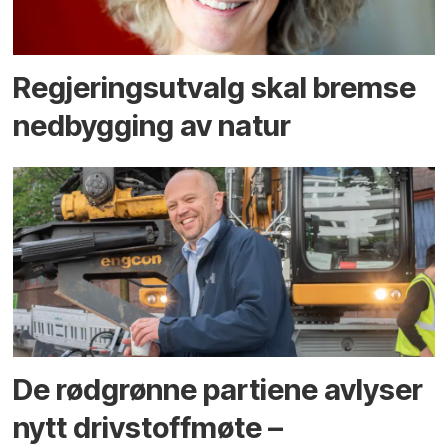
Regjerings­utvalg skal bremse
ned­bygging av natur
De rødgrønne partiene avlyser
nytt drivstoffmøte –