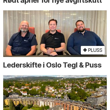
Rødt åpner for nye avgiftskutt
PLUSS
Lederskifte i Oslo Tegl & Puss