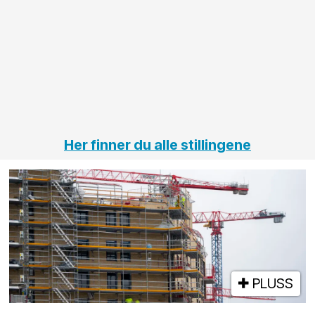
innenfor
OPS
elektro
Hålogal
på
jernbane,
vei og
tunneler
Her finner du alle stillingene
PLUSS