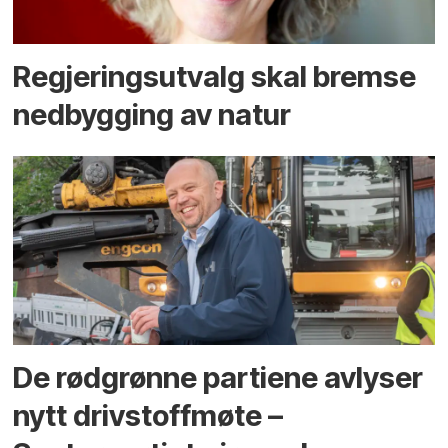
Regjerings­utvalg skal bremse
ned­bygging av natur
De rødgrønne partiene avlyser
nytt drivstoffmøte –