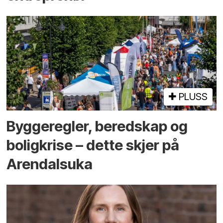
PLUSS
Bygge­regler, beredskap og
bolig­krise – dette skjer på
Arendals­uka