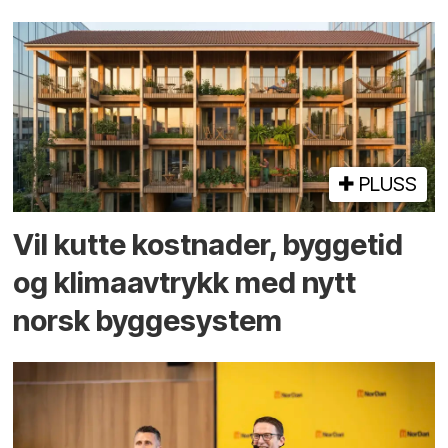
PLUSS
Vil kutte kostnader, byggetid
og klima­avtrykk med nytt
norsk bygge­system