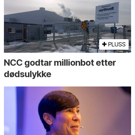
PLUSS
NCC godtar millionbot etter
dødsulykke