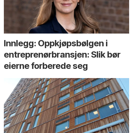
Innlegg: Oppkjøps­bølgen i
entreprenør­bransjen: Slik bør
eierne forberede seg