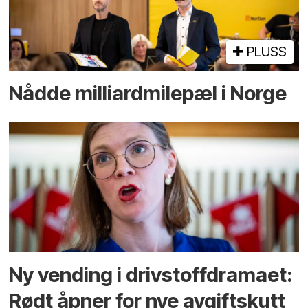
PLUSS
Nådde milliard­­milepæl i Norge
Ny vending i drivstoffdramaet:
Rødt åpner for nye avgiftskutt