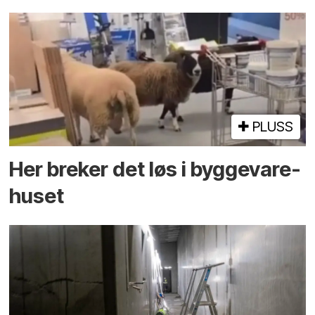
PLUSS
Her breker det løs i bygge­vare­
huset