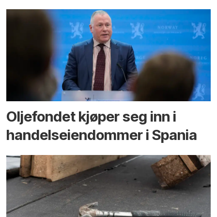
Oljefondet kjøper seg inn i
handels­eiendommer i Spania