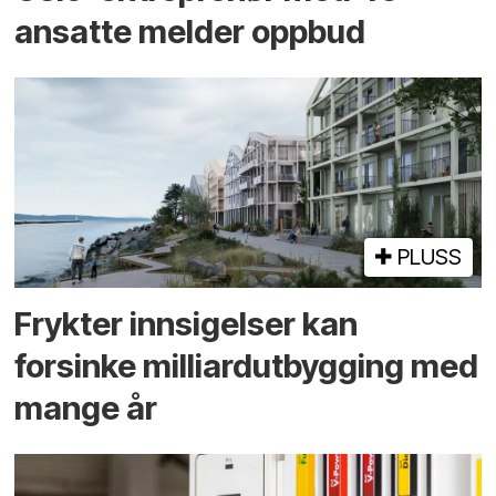
ansatte melder oppbud
PLUSS
Frykter innsigelser kan
forsinke milliard­utbygging med
mange år