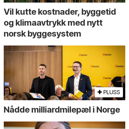
Vil kutte kostnader, byggetid
og klima­avtrykk med nytt
norsk bygge­system
PLUSS
Nådde milliard­­milepæl i Norge