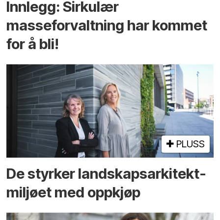
Innlegg: Sirkulær
masseforvaltning har kommet
for å bli!
PLUSS
De styrker landskaps­arkitekt­
miljøet med oppkjøp