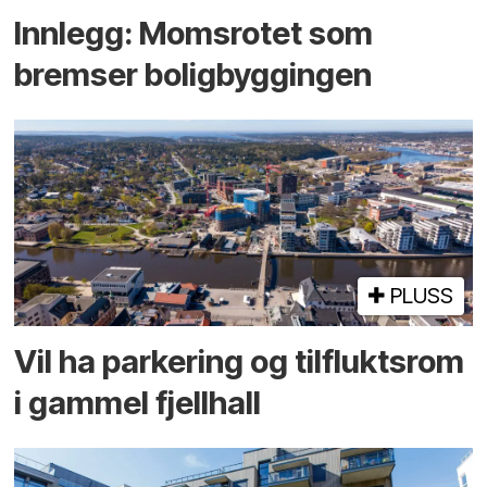
Innlegg: Moms­rotet som
bremser bolig­byggingen
PLUSS
Vil ha parkering og tilflukts­rom
i gammel fjellhall