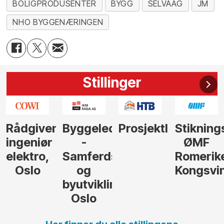
BOLIGPRODUSENTER
BYGG
SELVAAG
JM
NHO BYGGENÆRINGEN
Stillinger
nde
Byggeleder
Prosjektleder
Stikningsingeniør
Rådgive
-
ØMF
/
Samferdsel
Romerike
seniorrå
og
Kongsvinger
strategi
byutvikling,
Oslo