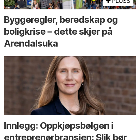
PLUSS
Bygge­regler, beredskap og
bolig­krise – dette skjer på
Arendals­uka
Innlegg: Oppkjøps­bølgen i
entreprenør­bransjen: Slik bør