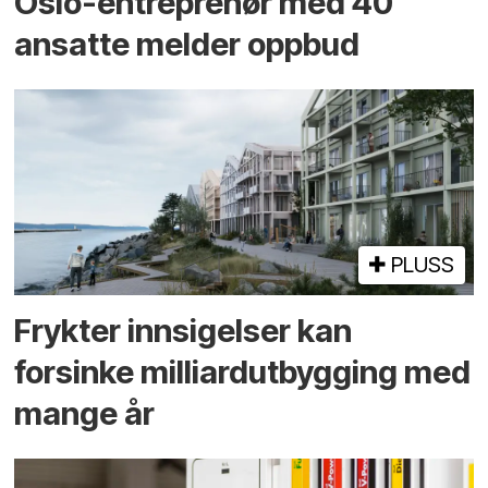
Oslo-entreprenør med 40
ansatte melder oppbud
PLUSS
Frykter innsigelser kan
forsinke milliard­utbygging med
mange år