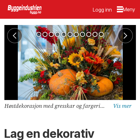
Logg inn
Høstdekorasjon med gresskar og fargerike blomster. FotoliaGresskar finnes i mange varianter; små store, glatte, knudrete, hvite, grønne og oransje. Foto: OBP
Lag en dekorativ