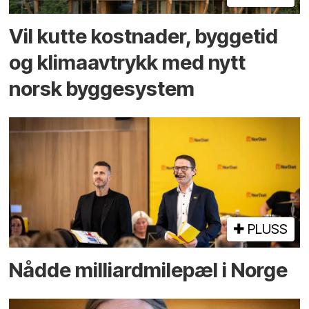
Vil kutte kostnader, byggetid
og klima­avtrykk med nytt
norsk bygge­system
PLUSS
Nådde milliard­­milepæl i Norge