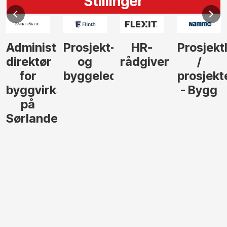
Stillinger
Administrerende
Prosjekt-
HR-
Prosjekt
direktør
og
rådgiver
/
for
byggeleder
prosjekt
byggvirksomhet
- Bygg
på
Sørlandet