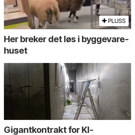
PLUSS
Her breker det løs i bygge­vare­
huset
Gigantkontrakt for KI-