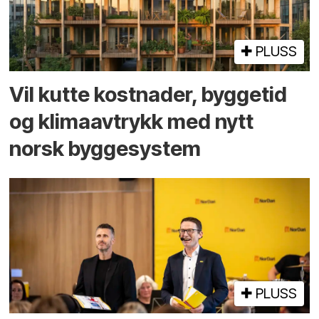
PLUSS
Vil kutte kostnader, byggetid
og klima­avtrykk med nytt
norsk bygge­system
PLUSS