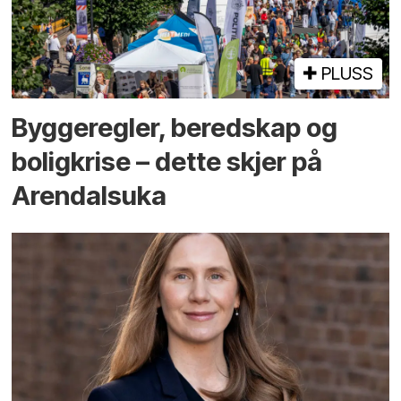
PLUSS
Bygge­regler, beredskap og
bolig­krise – dette skjer på
Arendals­uka