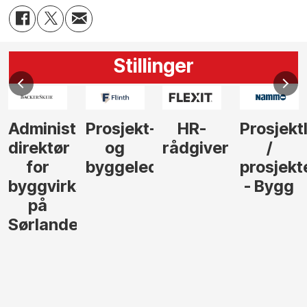
Stillinger
Administrerende
Prosjekt-
HR-
Prosjekt
direktør
og
rådgiver
/
for
byggeleder
prosjekt
byggvirksomhet
- Bygg
på
Sørlandet