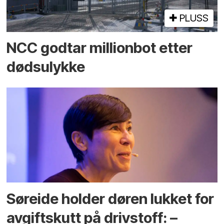
PLUSS
NCC godtar millionbot etter
dødsulykke
Søreide holder døren lukket for
avgiftskutt på drivstoff: –