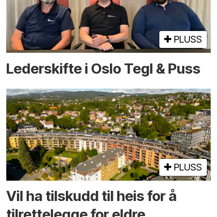
PLUSS
Lederskifte i Oslo Tegl & Puss
PLUSS
Vil ha tilskudd til heis for å
tilrettelegge for eldre