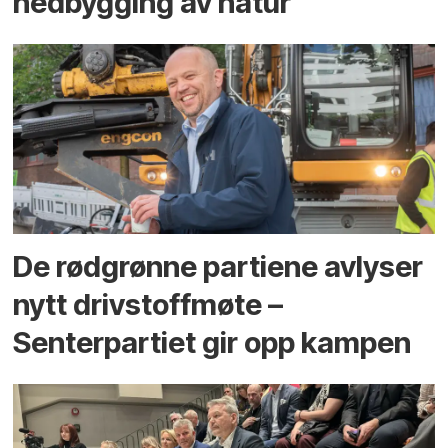
ned­bygging av natur
De rødgrønne partiene avlyser
nytt drivstoffmøte –
Senterpartiet gir opp kampen