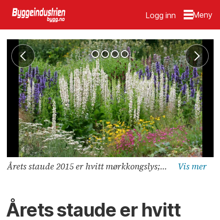
Logg inn
Årets staude 2015 er hvitt mørkkongslys; en plante med frodige, lyse blomsterspir.
Årets staude er hvitt