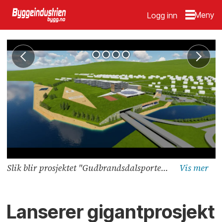
Logg inn
Slik blir prosjektet "Gudbrandsdalsporten - der byen møter vannet" presentert. Illustrasjon: Larkas Arkitekter
Lanserer gigantprosjekt