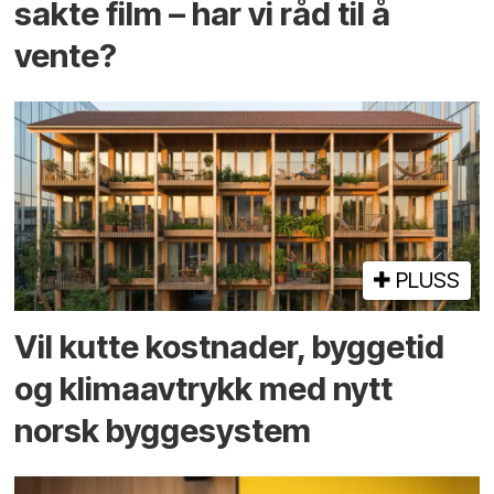
sakte film – har vi råd til å
vente?
PLUSS
Vil kutte kostnader, byggetid
og klima­avtrykk med nytt
norsk bygge­system