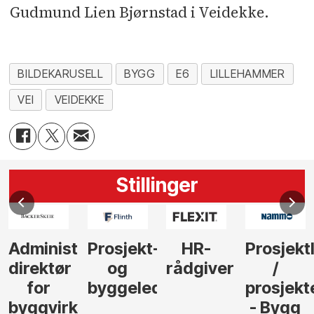
Gudmund Lien Bjørnstad i Veidekke.
BILDEKARUSELL
BYGG
E6
LILLEHAMMER
VEI
VEIDEKKE
Stillinger
Administrerende
Prosjekt-
HR-
Prosjekt
direktør
og
rådgiver
/
for
byggeleder
prosjekt
byggvirksomhet
- Bygg