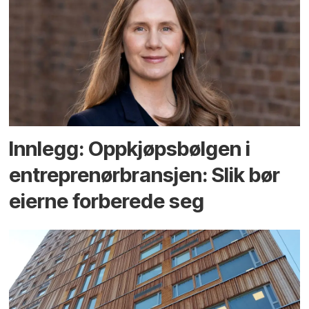
Innlegg: Oppkjøps­bølgen i
entreprenør­bransjen: Slik bør
eierne forberede seg