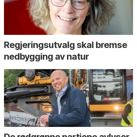
Regjerings­utvalg skal bremse
ned­bygging av natur
De rødgrønne partiene avlyser