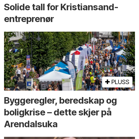
Solide tall for Kristiansand-
entreprenør
PLUSS
Bygge­regler, beredskap og
bolig­krise – dette skjer på
Arendals­uka