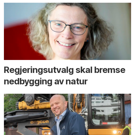
Regjerings­utvalg skal bremse
ned­bygging av natur