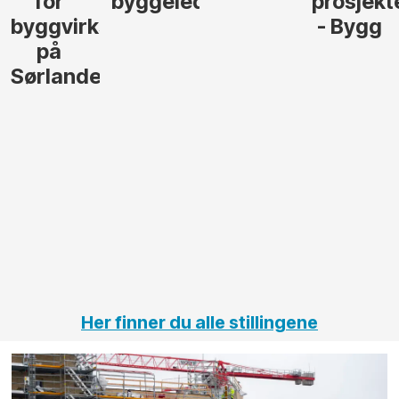
for
byggeleder
prosjekt
byggvirksomhet
- Bygg
på
Sørlandet
Her finner du alle stillingene