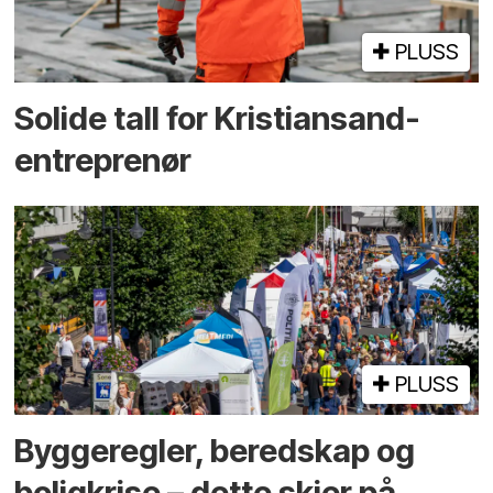
PLUSS
Solide tall for Kristiansand-
entreprenør
PLUSS
Bygge­regler, beredskap og
bolig­krise – dette skjer på