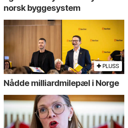
norsk bygge­system
PLUSS
Nådde milliard­­milepæl i Norge