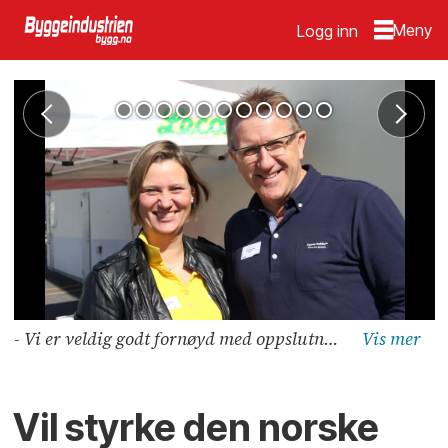
Logg inn
- Vi er veldig godt fornøyd med oppslutningen omkring prefab-fagdagen håper den kan bidra til å sette bransjen mer på kartet, sier Camilla Sandem Dhelie i Weber og Øystein Holten i Gyproc.
Vil styrke den norske