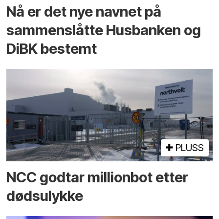
Nå er det nye navnet på
sammenslåtte Husbanken og
DiBK bestemt
PLUSS
NCC godtar millionbot etter
dødsulykke