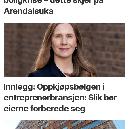
Arendals­uka
Innlegg: Oppkjøps­bølgen i
entreprenør­bransjen: Slik bør
eierne forberede seg