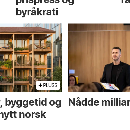
byråkrati
PLUSS
r, byggetid og
Nådde milliar
nytt norsk