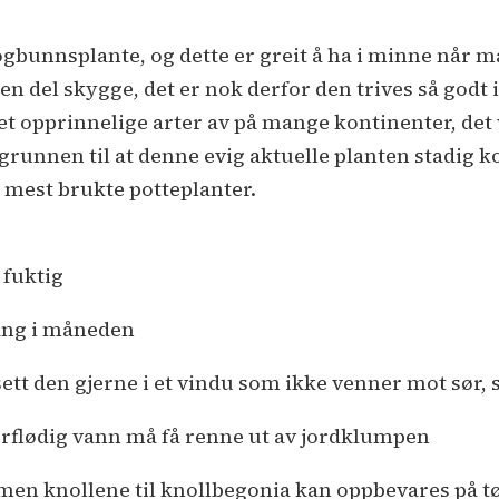
gbunnsplante, og dette er greit å ha i minne når ma
 en del skygge, det er nok derfor den trives så godt 
t opprinnelige arter av på mange kontinenter, det v
grunnen til at denne evig aktuelle planten stadig k
e mest brukte potteplanter.
 fuktig
ang i måneden
, sett den gjerne i et vindu som ikke venner mot sø
verflødig vann må få renne ut av jordklumpen
t, men knollene til knollbegonia kan oppbevares på t