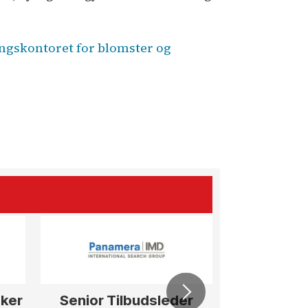
ngskontoret for blomster og
sker
Senior Tilbudsleder
Prosjekt