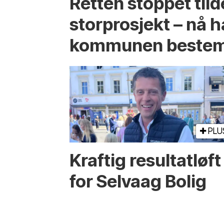
Retten stoppet tild
storprosjekt – nå h
kommunen bestem
PLU
Kraftig resultatløft
for Selvaag Bolig