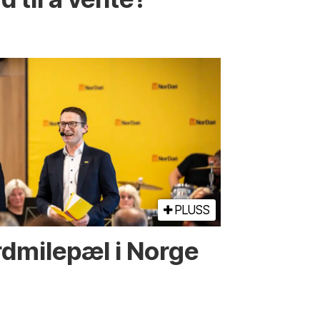
PLUSS
d­­milepæl i Norge