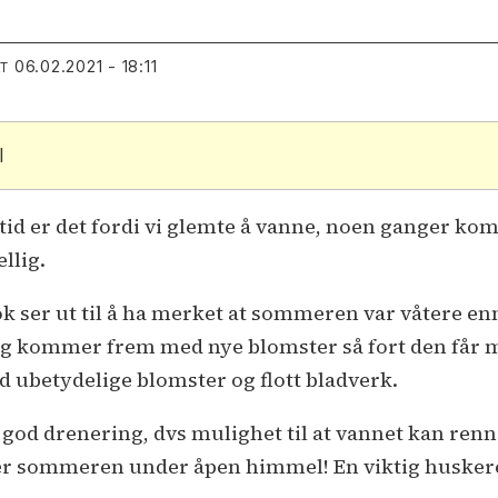
06.02.2021 - 18:11
RT
l
tid er det fordi vi glemte å vanne, noen ganger kom
llig.
ser ut til å ha merket at sommeren var våtere enn 
k, og kommer frem med nye blomster så fort den får
 ubetydelige blomster og flott bladverk.
 god drenering, dvs mulighet til at vannet kan renne u
nger sommeren under åpen himmel! En viktig huske