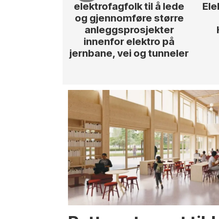
elektrofagfolk til å lede
Ele
og gjennomføre større
anleggsprosjekter
innenfor elektro på
jernbane, vei og tunneler