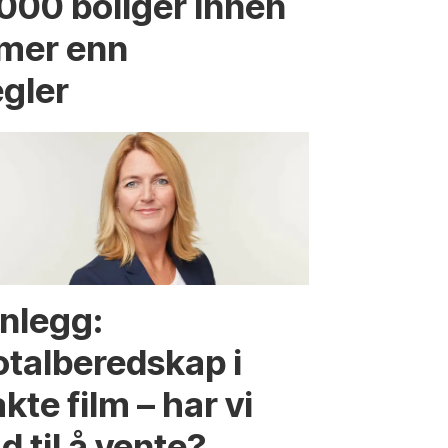
.000 boliger innen
 mer enn
egler
nnlegg:
otalberedskap i
kte film – har vi
d til å vente?