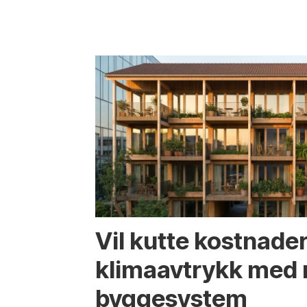
Vil kutte kostnade
klima­avtrykk med 
bygge­system