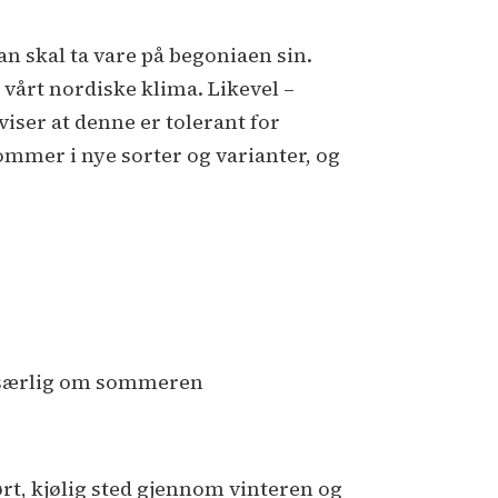
n skal ta vare på begoniaen sin.
i vårt nordiske klima. Likevel –
iser at denne er tolerant for
ommer i nye sorter og varianter, og
r, særlig om sommeren
ørt, kjølig sted gjennom vinteren og