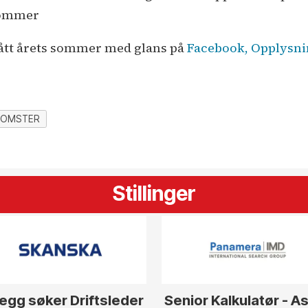
sommer
tått årets sommer med glans på
Facebook, Opplysni
LOMSTER
Stillinger
egg søker Driftsleder
Senior Kalkulatør - A