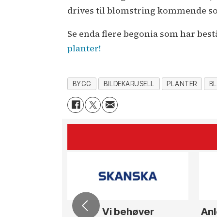
drives til blomstring kommende 
Se enda flere begonia som har bes
planter!
BYGG
BILDEKARUSELL
PLANTER
B
Vi behøver
Anl