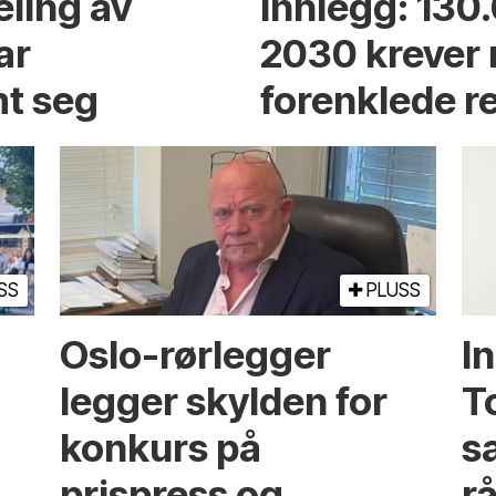
eling av
Innlegg: 130
ar
2030 krever
t seg
forenklede r
SS
PLUSS
Oslo-rørlegger
I
legger skylden for
T
konkurs på
sa
prispress og
rå