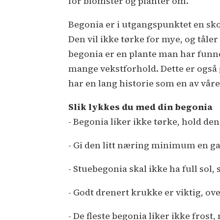
for blomster og planter om.
Begonia er i utgangspunktet en sko
Den vil ikke tørke for mye, og tåler
begonia er en plante man har funne
mange vekstforhold. Dette er også 
har en lang historie som en av vår
Slik lykkes du med din begonia
- Begonia liker ikke tørke, hold den
- Gi den litt næring minimum en g
- Stuebegonia skal ikke ha full sol
- Godt drenert krukke er viktig, o
- De fleste begonia liker ikke fros