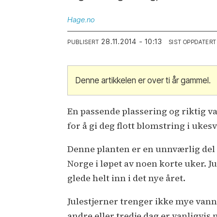
Hage.no
28.11.2014 - 10:13
PUBLISERT
SIST OPPDATERT
Denne artikkelen er over ti år gammel.
En passende plassering og riktig va
for å gi deg flott blomstring i ukesv
Denne planten er en unnværlig del a
Norge i løpet av noen korte uker. Ju
glede helt inn i det nye året.
Julestjerner trenger ikke mye van
andre eller tredje dag er vanligvis 