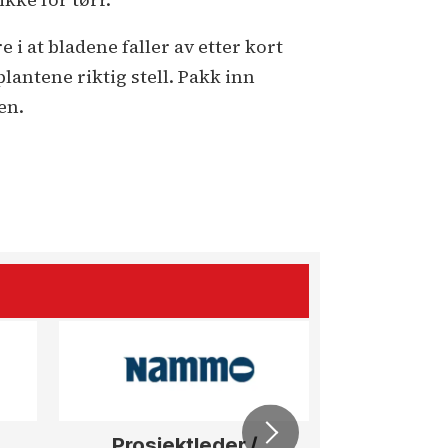
 i at bladene faller av etter kort
lantene riktig stell. Pakk inn
en.
Prosjektleder /
Vi b