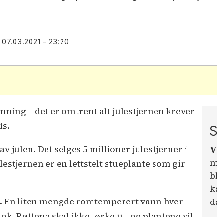
07.03.2021 - 23:20
nning – det er omtrent alt julestjernen krever
is.
S
v julen. Det selges 5 millioner julestjerner i
V
m
lestjernen er en lettstelt stueplante som gir
b
k
n. En liten mengde romtemperert vann hver
d
nok. Røttene skal ikke tørke ut, og plantene vil