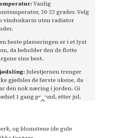
emperatur:
Vanlig
omtemperatur, 20-22 grader. Velg
n vinduskarm uten radiator
nder.
en beste plasseringen er i et lyst
om, da beholder den de flotte
argene sine best.
jødsling:
Julestjernen trenger
kke gjødsles de første ukene, da
ar den nok næring i jorden. Gi
jødsel 1 gang pr mnd. etter jul.
dverk, og blomstene (de gule
kke for tørr.