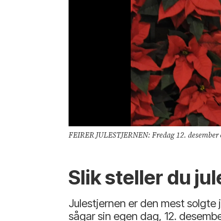
FEIRER JULESTJERNEN: Fredag 12. desember er det duket for Julestjernens dag på Oslo S, med Finn Schjøll hjertelig ti
Slik steller du ju
Julestjernen er den mest solgte j
sågar sin egen dag, 12. desember.