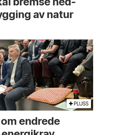
kal bremse ned­
ygging av natur
PLUSS
r om endrede
 energikrav