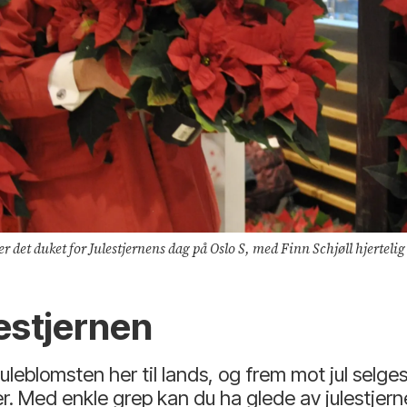
lstede. Det blir bygd opp en «bilderamme» pyntet med julestjerner, og her kan man få motiv til sitt eget julekort ved å posere i rammen, alene eller sammen med Finn Schjø
lestjernen
uleblomsten her til lands, og frem mot jul selge
 Med enkle grep kan du ha glede av julestjernen 