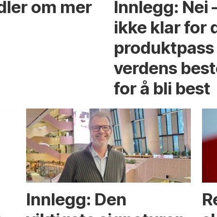
ndler om mer
Innlegg: Nei
ikke klar for 
produktpass 
verdens best
for å bli best
Innlegg: Den
R