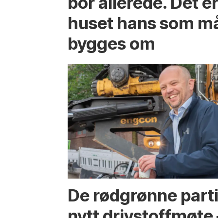
bor allerede. Det e
huset hans som m
bygges om
De rødgrønne parti
nytt drivstoffmøte 