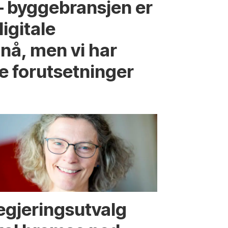
 – byggebransjen er
digitale
nå, men vi har
e forutsetninger
egjerings­utvalg