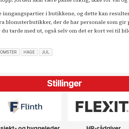
e inngangspartier i butikkene, og dette kan resultere
fra blomsterbutikker, der de har personale som gir p
 du tarde med ut, også selv om det er kort vei til bil
LOMSTER
HAGE
JUL
Stillinger
sjekt- og byggeleder
HR-rådgiver