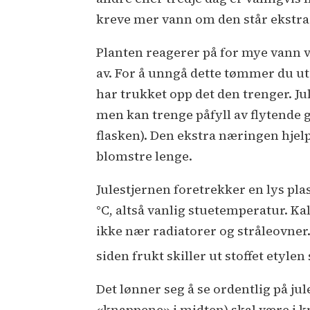
kreve mer vann om den står ekstra 
Planten reagerer på for mye vann ve
av. For å unngå dette tømmer du ut 
har trukket opp det den trenger. Ju
men kan trenge påfyll av flytende 
flasken). Den ekstra næringen hjelpe
blomstre lenge.
Julestjernen foretrekker en lys pl
°C, altså vanlig stuetemperatur. Ka
ikke nær radiatorer og stråleovner. 
siden frukt skiller ut stoffet etyle
Det lønner seg å se ordentlig på ju
«knappene» i midten) skal være i kn