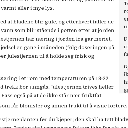
T
varmt eller i mye lys.
r
e
d at bladene blir gule, og etterhvert faller de
u
vann som blir stående i potten etter at jorden
lestjernen har næring i jorden fra gartneriet,
D
r
gjødsel en gang i måneden (følg doseringen på
f
r julestjernen til å holde seg frisk og
G
i
assering i et rom med temperaturen på 18-22
h
ld trekk bør unngås. Julestjernen trives heller
g
Pass også på at de ikke står nær fruktfat,
n som får blomster og annen frukt til å visne fortere.
lestjerneplanten før du kjøper; den skal ha tett bla
opp. Jorden skal være passe fuktig; ikke for våt og i