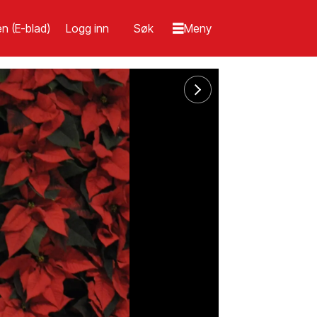
n (E-blad)
Logg inn