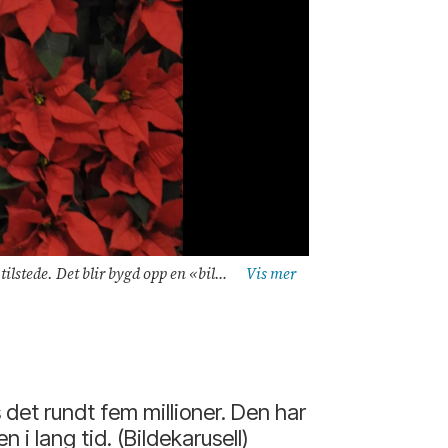
ll. Bildet er fra fjorårets arrangement. Foto: Foto: Elin Nordli, Gartnerforbundet
12. desember er 
s det rundt fem millioner. Den har
i lang tid. (Bildekarusell)