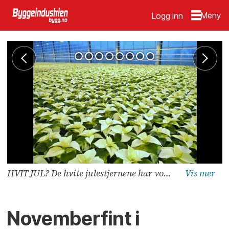
Logg inn
HVIT JUL? De hvite julestjernene har vokst seg fine og frodige i veksthuset og er klare for din vinduskarm eller stue. (Foto: OBP)
Novemberfint i