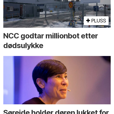
PLUSS
NCC godtar millionbot etter
dødsulykke
Søreide holder døren lukket for