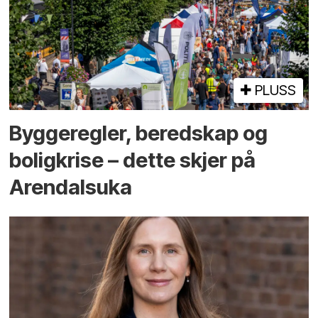
PLUSS
Bygge­regler, beredskap og
bolig­krise – dette skjer på
Arendals­uka