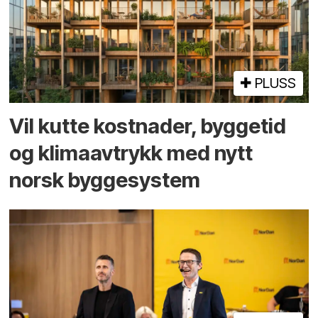
PLUSS
Vil kutte kostnader, byggetid
og klima­avtrykk med nytt
norsk bygge­system