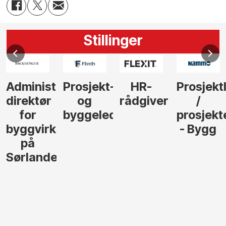
Stillinger
Administrerende
Prosjekt-
HR-
Prosjekt
direktør
og
rådgiver
/
for
byggeleder
prosjekt
byggvirksomhet
- Bygg
på
Sørlandet