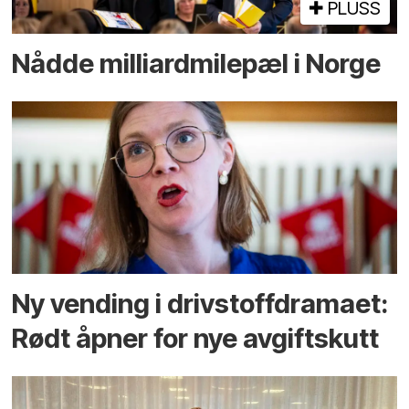
PLUSS
Nådde milliard­­milepæl i Norge
Ny vending i drivstoffdramaet:
Rødt åpner for nye avgiftskutt