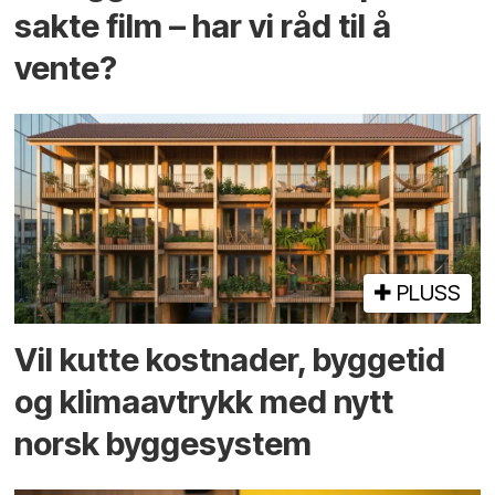
sakte film – har vi råd til å
vente?
PLUSS
Vil kutte kostnader, byggetid
og klima­avtrykk med nytt
norsk bygge­system