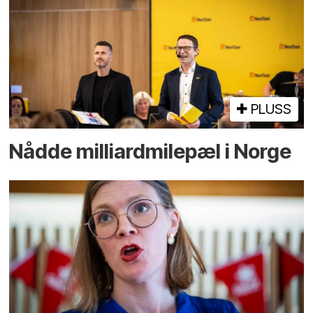
PLUSS
Nådde milliard­­milepæl i Norge