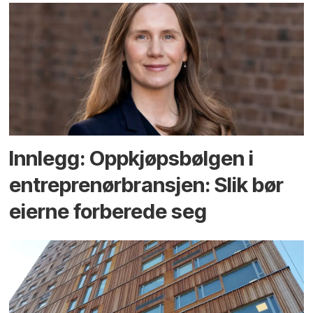
Innlegg: Oppkjøps­bølgen i
entreprenør­bransjen: Slik bør
eierne forberede seg