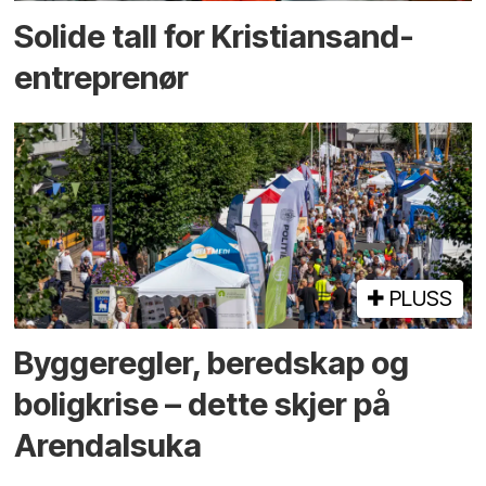
Solide tall for Kristiansand-
entreprenør
PLUSS
Bygge­regler, beredskap og
bolig­krise – dette skjer på
Arendals­uka