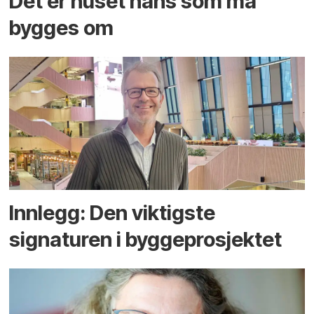
Det er huset hans som må
bygges om
Innlegg: Den viktigste
signaturen i bygge­­prosjektet