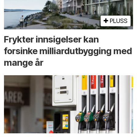
PLUSS
Frykter innsigelser kan
forsinke milliard­utbygging med
mange år