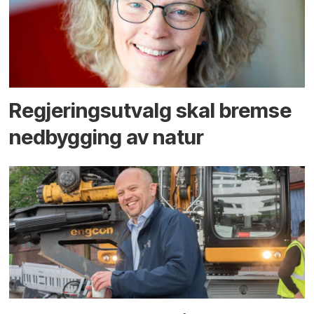
Regjerings­utvalg skal bremse
ned­bygging av natur