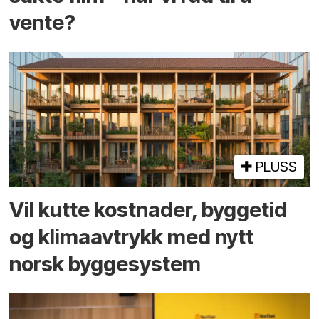
vente?
PLUSS
Vil kutte kostnader, byggetid
og klima­avtrykk med nytt
norsk bygge­system