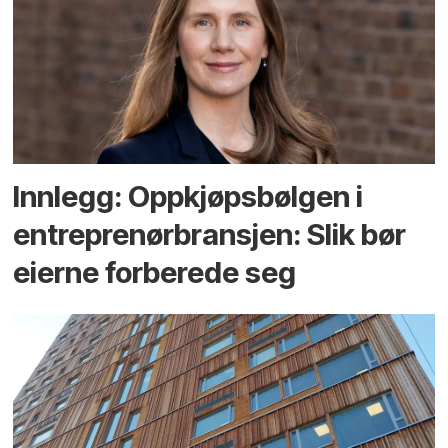
Innlegg: Oppkjøps­bølgen i
entreprenør­bransjen: Slik bør
eierne forberede seg