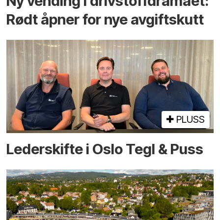
Ny vending i drivstoffdramaet:
Rødt åpner for nye avgiftskutt
PLUSS
Lederskifte i Oslo Tegl & Puss