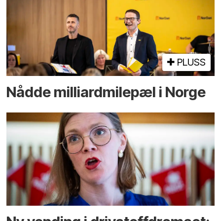
PLUSS
Nådde milliard­­milepæl i Norge