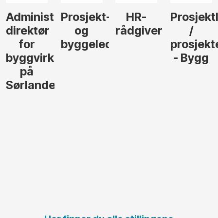
Administrerende
Prosjekt-
HR-
Prosjekt
direktør
og
rådgiver
/
for
byggeleder
prosjekt
byggvirksomhet
- Bygg
på
Sørlandet