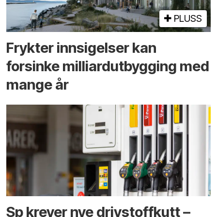
PLUSS
Frykter innsigelser kan
forsinke milliard­utbygging med
mange år
Sp krever nye drivstoffkutt –