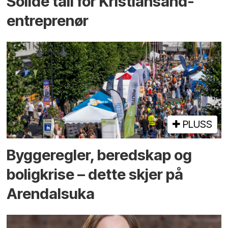
Solide tall for Kristiansand-
entreprenør
PLUSS
Bygge­regler, beredskap og
bolig­krise – dette skjer på
Arendals­uka