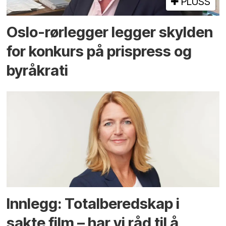
PLUSS
Oslo-rørlegger legger skylden
for konkurs på prispress og
byråkrati
Innlegg: Totalberedskap i
sakte film – har vi råd til å