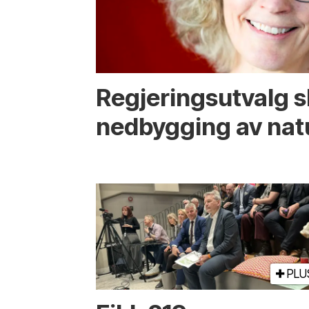
Regjerings­utvalg 
ned­bygging av nat
PLU