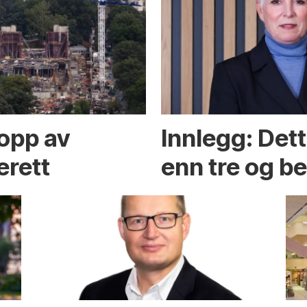
opp av
Innlegg: Det
erett
enn tre og b