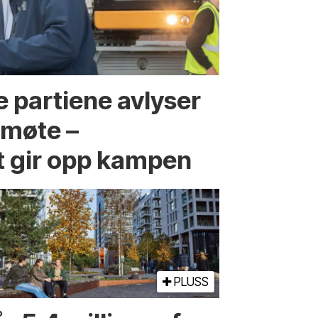
 partiene avlyser
fmøte –
t gir opp kampen
PLUSS