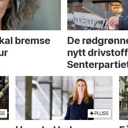
skal bremse
De rødgrønne
ur
nytt drivstof
Senterpartie
SS
PLUSS