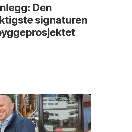
nnlegg: Den
iktigste signaturen
bygge­­prosjektet