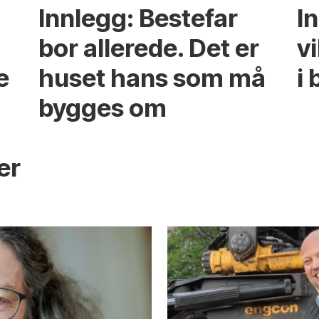
Innlegg: Bestefar
I
bor allerede. Det er
v
e
huset hans som må
i 
bygges om
s
er