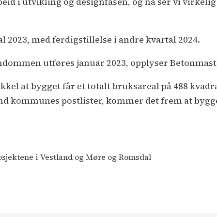
eid i utvikling og designfasen, og nå ser vi virkelig
l 2023, med ferdigstillelse i andre kvartal 2024.
endommen utføres januar 2023, opplyser Betonmast
ikkel at bygget får et totalt bruksareal på 488 kvad
und kommunes postlister, kommer det frem at bygget
osjektene i Vestland og Møre og Romsdal