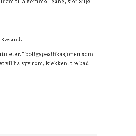
 frem til å komme i gang, sier Silje
 Røsand.
ratmeter. I boligspesifikasjonen som
 vil ha syv rom, kjøkken, tre bad