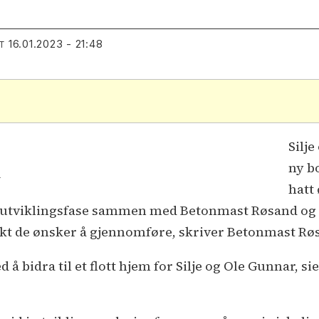
16.01.2023 - 21:48
T
Silj
ny b
n
hatt
g utviklingsfase sammen med Betonmast Røsand og 
sjekt de ønsker å gjennomføre, skriver Betonmast Rø
d å bidra til et flott hjem for Silje og Ole Gunnar, 