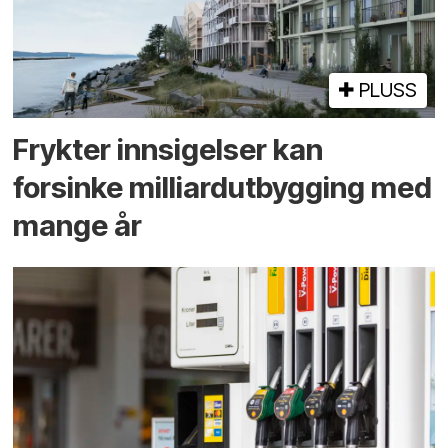
PLUSS
Frykter innsigelser kan
forsinke milliard­utbygging med
mange år