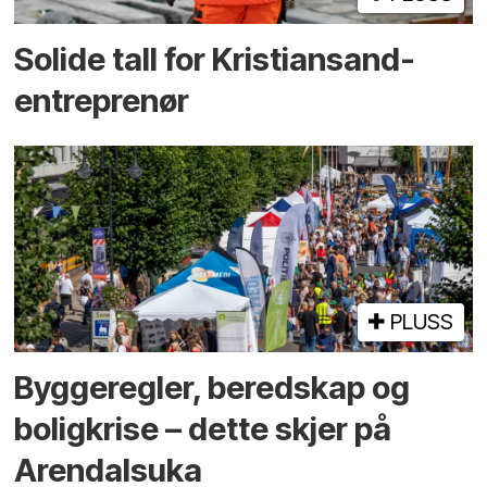
Solide tall for Kristiansand-
entreprenør
PLUSS
Bygge­regler, beredskap og
bolig­krise – dette skjer på
Arendals­uka