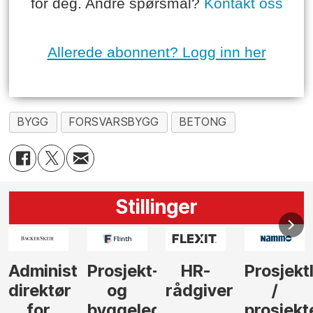
for deg. Andre spørsmål?
Kontakt oss
Allerede abonnent? Logg inn her
BYGG
FORSVARSBYGG
BETONG
Stillinger
-
HR-
Prosjektleder
Vi
Anlegg
rådgiver
/
behøver
søker
der
prosjekteringsleder
elektrofagfolk
Driftsle