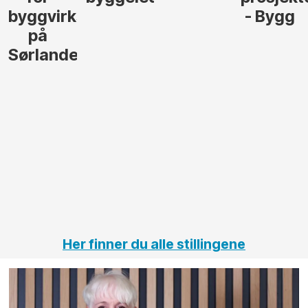
- Bygg
til å
Elektro
lede og
og
gjennomføre
Automas
større
til vårt
anleggsprosjekter
prosjekt
innenfor
OPS
elektro
Hålogal
på
jernbane,
vei og
tunneler
Her finner du alle stillingene