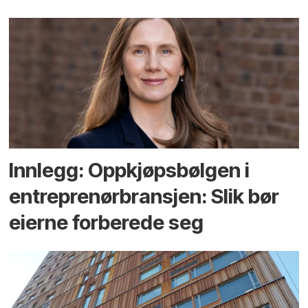
Innlegg: Oppkjøps­bølgen i
entreprenør­bransjen: Slik bør
eierne forberede seg