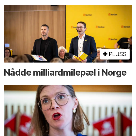
PLUSS
Nådde milliard­­milepæl i Norge