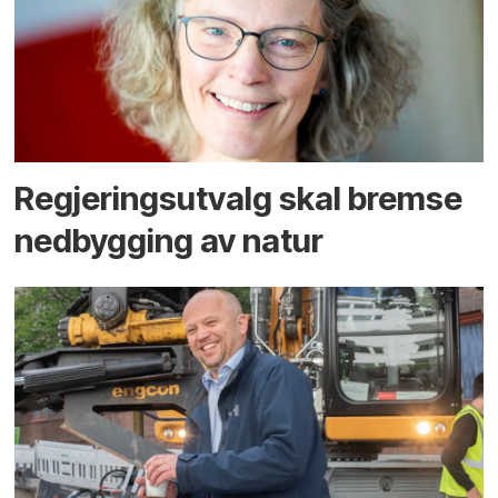
Regjerings­utvalg skal bremse
ned­bygging av natur