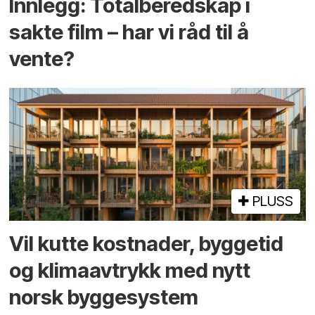
Innlegg: Totalberedskap i
sakte film – har vi råd til å
vente?
PLUSS
Vil kutte kostnader, byggetid
og klima­avtrykk med nytt
norsk bygge­system