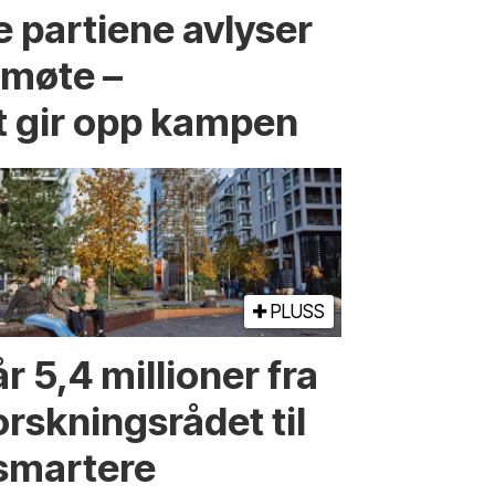
 partiene avlyser
fmøte –
t gir opp kampen
PLUSS
r 5,4 millioner fra
orskningsrådet til
smartere