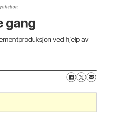
Synhelion
te gang
 sementproduksjon ved hjelp av