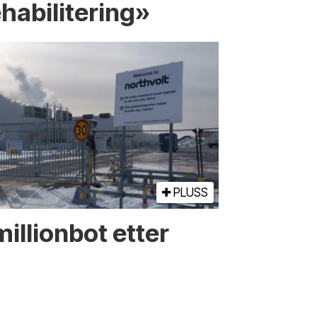
ehabilitering»
PLUSS
illionbot etter