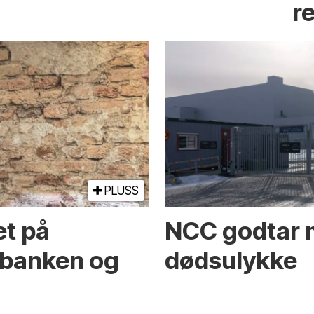
r
PLUSS
et på
NCC godtar m
banken og
dødsulykke