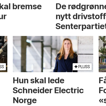
skal bremse
De rødgrønne
ur
nytt drivstof
Senterpartie
SS
PLUSS
Hun skal lede
Få
Schneider Electric
F
Norge
«