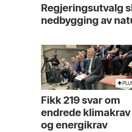
Regjerings­utvalg 
ned­bygging av nat
PLU
Fikk 219 svar om
endrede klimakrav
og energikrav