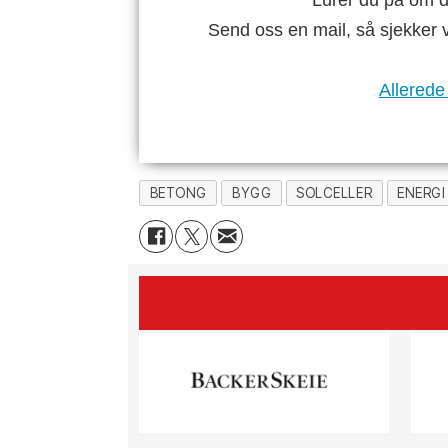
Lurer du på om di
Send oss en mail, så sjekker 
Allerede
BETONG
BYGG
SOLCELLER
ENERGI