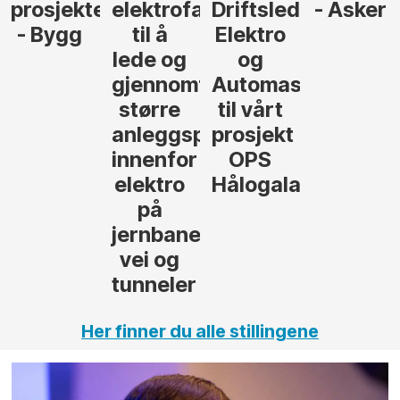
prosjekteringsleder
elektrofagfolk
Driftsleder
- Asker
- Bygg
til å
Elektro
lede og
og
gjennomføre
Automasjon
større
til vårt
anleggsprosjekter
prosjekt
innenfor
OPS
elektro
Hålogalandsvege
på
jernbane,
vei og
tunneler
Her finner du alle stillingene