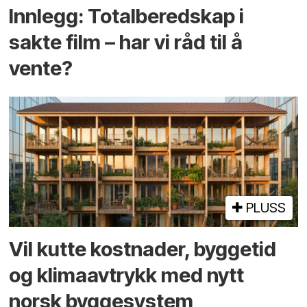
Innlegg: Totalberedskap i
sakte film – har vi råd til å
vente?
PLUSS
Vil kutte kostnader, byggetid
og klima­avtrykk med nytt
norsk bygge­system