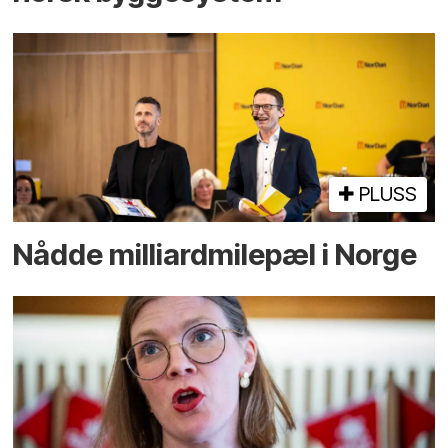
PLUSS
Nådde milliard­­milepæl i Norge