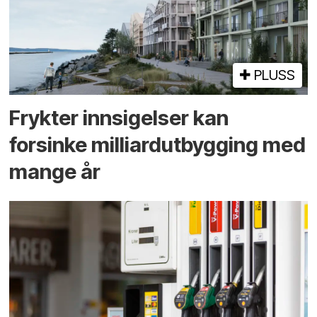
PLUSS
Frykter innsigelser kan
forsinke milliard­utbygging med
mange år