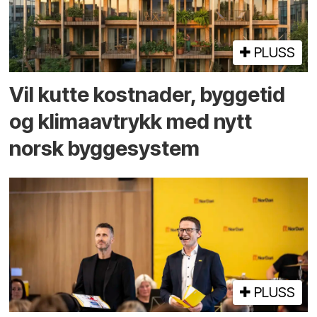
PLUSS
Vil kutte kostnader, byggetid
og klima­avtrykk med nytt
norsk bygge­system
PLUSS