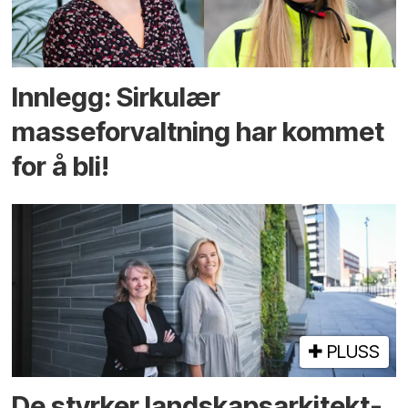
Innlegg: Sirkulær
masseforvaltning har kommet
for å bli!
PLUSS
De styrker landskaps­arkitekt­