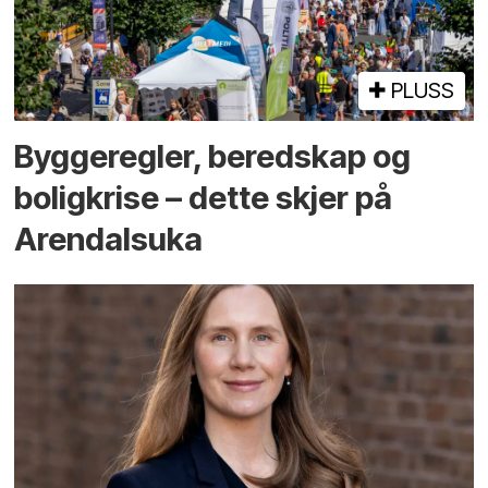
PLUSS
Bygge­regler, beredskap og
bolig­krise – dette skjer på
Arendals­uka