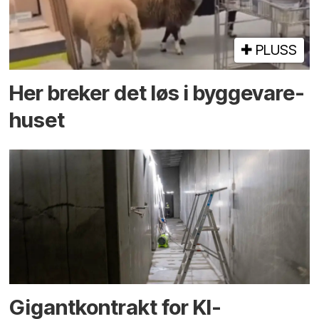
PLUSS
Her breker det løs i bygge­vare­
huset
Gigantkontrakt for KI-