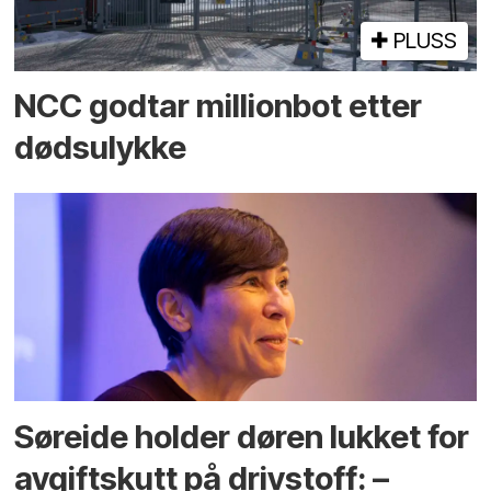
PLUSS
NCC godtar millionbot etter
dødsulykke
Søreide holder døren lukket for
avgiftskutt på drivstoff: –