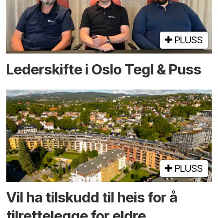
PLUSS
Lederskifte i Oslo Tegl & Puss
PLUSS
Vil ha tilskudd til heis for å
tilrettelegge for eldre