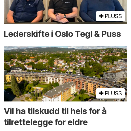
PLUSS
Lederskifte i Oslo Tegl & Puss
PLUSS
Vil ha tilskudd til heis for å
tilrettelegge for eldre