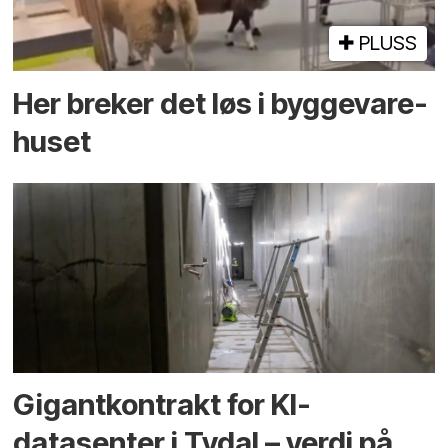
PLUSS
Her breker det løs i bygge­vare­
huset
Gigantkontrakt for KI-
datasenter i Tydal – verdi på