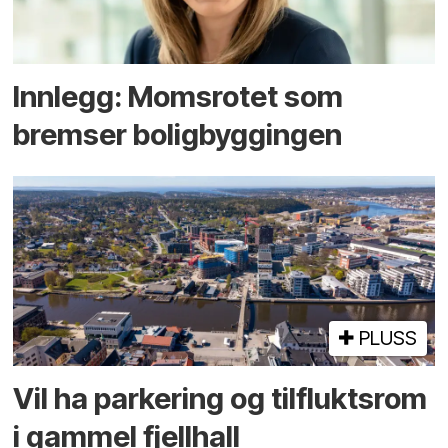
Innlegg: Moms­rotet som
bremser bolig­byggingen
PLUSS
Vil ha parkering og tilflukts­rom
i gammel fjellhall