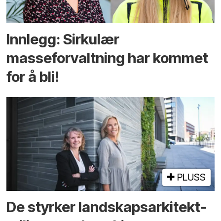
Innlegg: Sirkulær
masseforvaltning har kommet
for å bli!
PLUSS
De styrker landskaps­arkitekt­