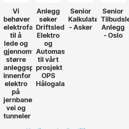
Senior
Senior
Prosjekteringsled
Rådgive
Kalkulatør
Tilbudsleder
ingeniør
der
- Asker
Anlegg
elektro,
- Oslo
Oslo
jon
andsvegen