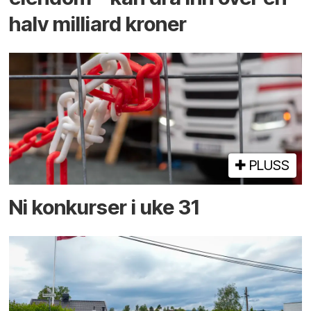
halv milliard kroner
PLUSS
Ni konkurser i uke 31