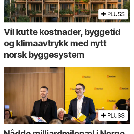
PLUSS
Vil kutte kostnader, byggetid
og klima­avtrykk med nytt
norsk bygge­system
PLUSS
Nådde milliard­­milepæl i Norge