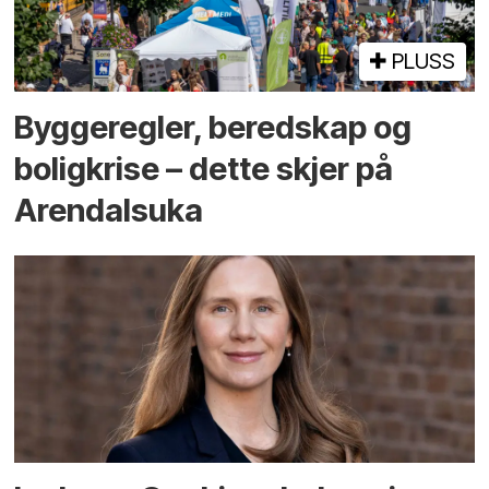
PLUSS
Bygge­regler, beredskap og
bolig­krise – dette skjer på
Arendals­uka