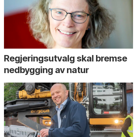
Regjerings­utvalg skal bremse
ned­bygging av natur