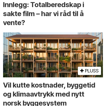
Innlegg: Totalberedskap i
sakte film – har vi råd til å
vente?
PLUSS
Vil kutte kostnader, byggetid
og klima­avtrykk med nytt
norsk bygge­system