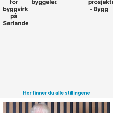
byggeleder
prosjekterings
elekt
virksomhet
- Bygg
til 
lede 
ndet
gjen
stør
anleg
innen
elekt
på
jernb
vei 
tunne
Her finner du alle stillingene