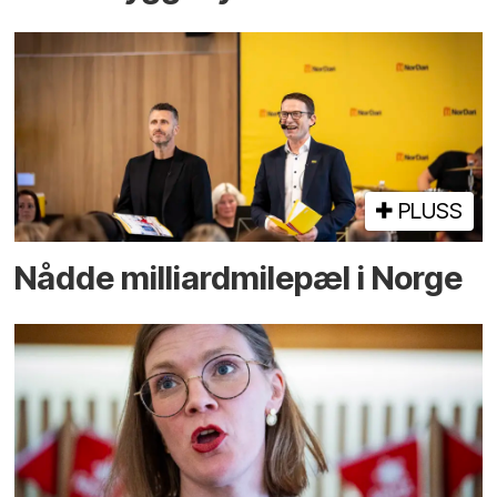
PLUSS
Nådde milliard­­milepæl i Norge