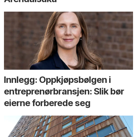
Innlegg: Oppkjøps­bølgen i
entreprenør­bransjen: Slik bør
eierne forberede seg