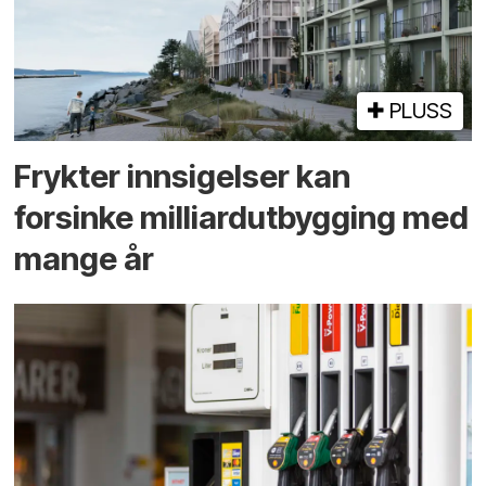
PLUSS
Frykter innsigelser kan
forsinke milliard­utbygging med
mange år