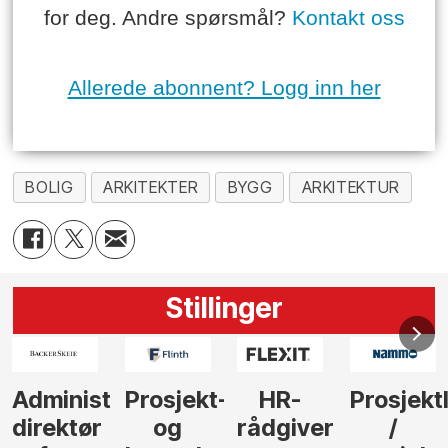
for deg. Andre spørsmål?
Kontakt oss
Allerede abonnent? Logg inn her
BOLIG
ARKITEKTER
BYGG
ARKITEKTUR
Stillinger
nistrerende
Prosjekt-
HR-
Prosjektleder
Vi
tør
og
rådgiver
/
behø