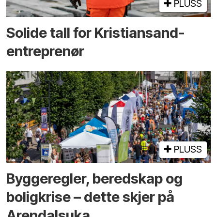
PLUSS
Solide tall for Kristiansand-
entreprenør
PLUSS
Bygge­regler, beredskap og
bolig­krise – dette skjer på
Arendals­uka