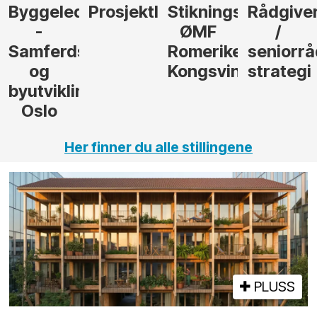
der
Prosjektleder
Stikningsingeniør
Rådgiver
Anleggs
ØMF
/
til
sel
Romerike
seniorrådgiver
hotellpr
Kongsvinger
strategi
i Gulen
ng,
Her finner du alle stillingene
PLUSS