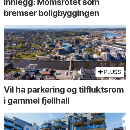
Innlegg: Moms­rotet som
bremser bolig­byggingen
PLUSS
Vil ha parkering og tilflukts­rom
i gammel fjellhall