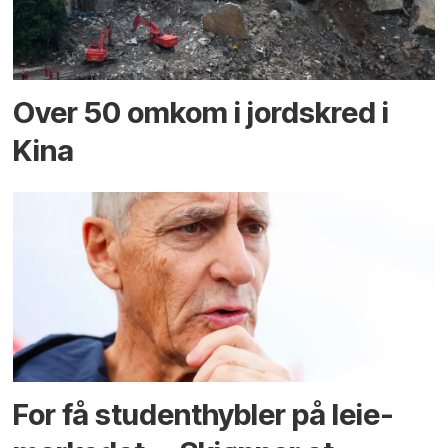
Over 50 omkom i jord­skred i
Kina
For få student­hybler på leie­