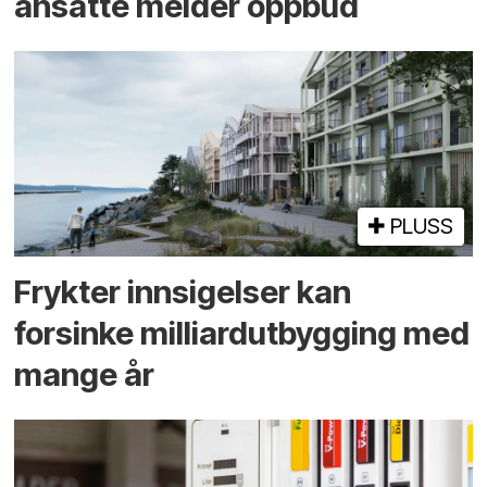
ansatte melder oppbud
PLUSS
Frykter innsigelser kan
forsinke milliard­utbygging med
mange år