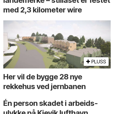
landemerke – stillaset er festet
med 2,3 kilometer wire
PLUSS
Her vil de bygge 28 nye
rekkehus ved jernbanen
Én person skadet i arbeids­
ulykke på Kjevik lufthavn