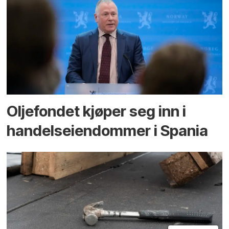
Oljefondet kjøper seg inn i
handels­eiendommer i Spania