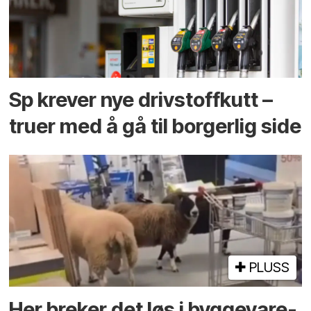
Sp krever nye drivstoffkutt –
truer med å gå til borgerlig side
PLUSS
Her breker det løs i bygge­vare­