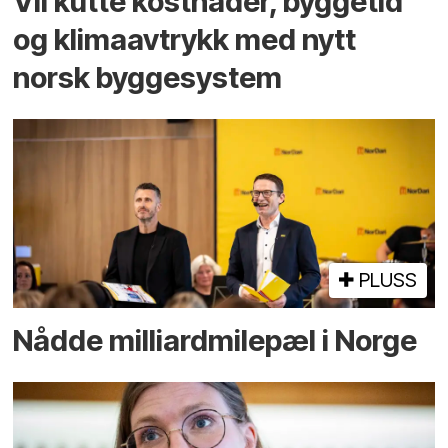
Vil kutte kostnader, byggetid
og klima­avtrykk med nytt
norsk bygge­system
PLUSS
Nådde milliard­­milepæl i Norge