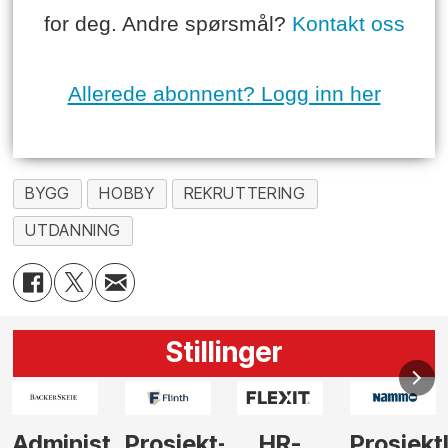
for deg. Andre spørsmål?
Kontakt oss
Allerede abonnent? Logg inn her
BYGG
HOBBY
REKRUTTERING
UTDANNING
Stillinger
-
HR-
Prosjektleder
Vi
Anlegg