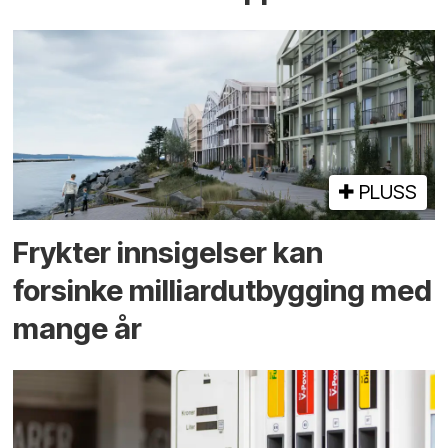
PLUSS
Frykter innsigelser kan
forsinke milliard­utbygging med
mange år