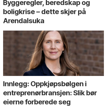
Bygge­regler, beredskap og
bolig­krise – dette skjer på
Arendals­uka
Innlegg: Oppkjøps­bølgen i
entreprenør­bransjen: Slik bør
eierne forberede seg