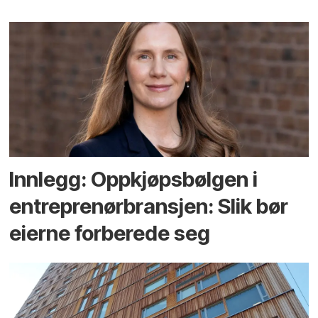
Innlegg: Oppkjøps­bølgen i
entreprenør­bransjen: Slik bør
eierne forberede seg