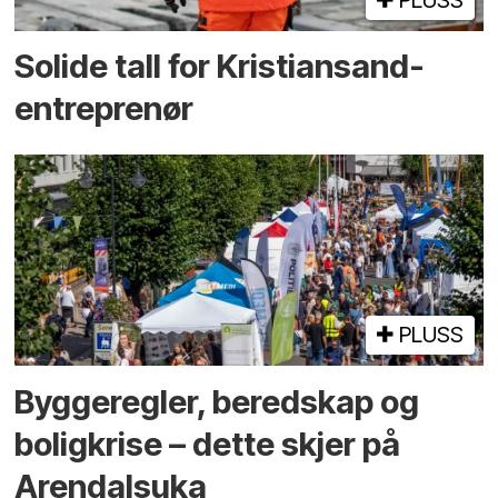
Solide tall for Kristiansand-
entreprenør
PLUSS
Bygge­regler, beredskap og
bolig­krise – dette skjer på
Arendals­uka