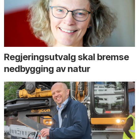
Regjerings­utvalg skal bremse
ned­bygging av natur