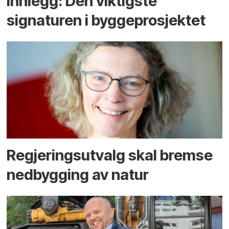
Innlegg: Den viktigste
signaturen i bygge­­prosjektet
Regjerings­utvalg skal bremse
ned­bygging av natur