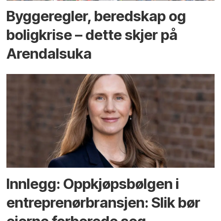
Bygge­regler, beredskap og
bolig­krise – dette skjer på
Arendals­uka
Innlegg: Oppkjøps­bølgen i
entreprenør­bransjen: Slik bør