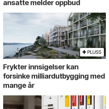
ansatte melder oppbud
PLUSS
Frykter innsigelser kan
forsinke milliard­utbygging med
mange år