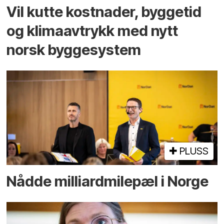
Vil kutte kostnader, byggetid
og klima­avtrykk med nytt
norsk bygge­system
PLUSS
Nådde milliard­­milepæl i Norge