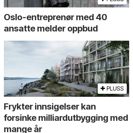
Oslo-entreprenør med 40
ansatte melder oppbud
PLUSS
Frykter innsigelser kan
forsinke milliard­utbygging med
mange år