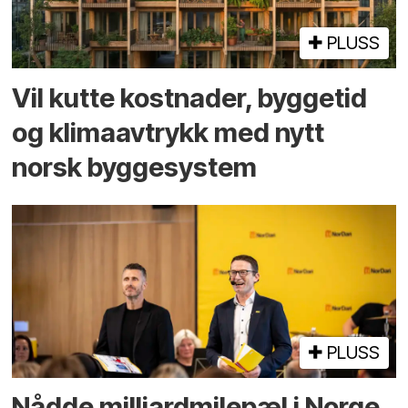
PLUSS
Vil kutte kostnader, byggetid
og klima­avtrykk med nytt
norsk bygge­system
PLUSS
Nådde milliard­­milepæl i Norge