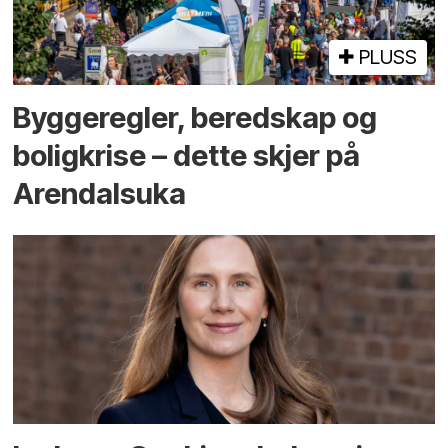
PLUSS
Bygge­regler, beredskap og
bolig­krise – dette skjer på
Arendals­uka