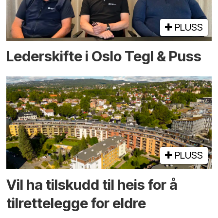
PLUSS
Lederskifte i Oslo Tegl & Puss
PLUSS
Vil ha tilskudd til heis for å
tilrettelegge for eldre