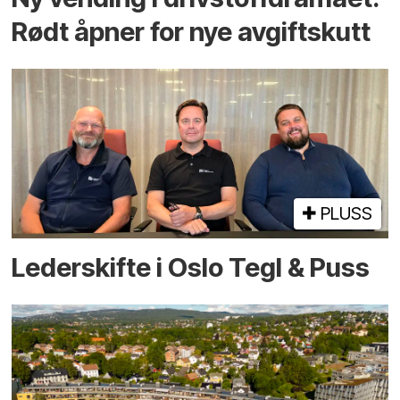
Rødt åpner for nye avgiftskutt
PLUSS
Lederskifte i Oslo Tegl & Puss