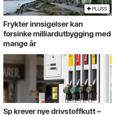
PLUSS
Frykter innsigelser kan
forsinke milliard­utbygging med
mange år
Sp krever nye drivstoffkutt –