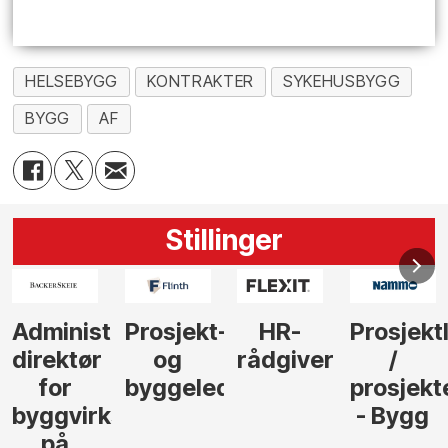
HELSEBYGG
KONTRAKTER
SYKEHUSBYGG
BYGG
AF
Stillinger
-
HR-
Prosjektleder
Vi
Anlegg
rådgiver
/
behøver
søker
der
prosjekteringsleder
elektrofagfolk
Driftsle
- Bygg
til å
Elektro
lede og
og