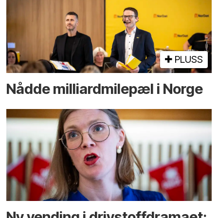
PLUSS
Nådde milliard­­milepæl i Norge
Ny vending i drivstoffdramaet: