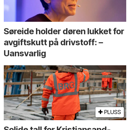
Søreide holder døren lukket for
avgiftskutt på drivstoff: –
Uansvarlig
PLUSS
Solide tall for Kristiansand-