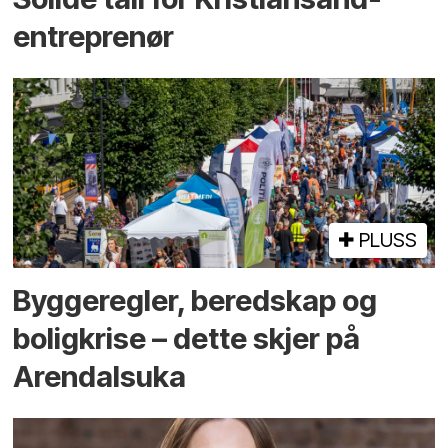
entreprenør
PLUSS
Bygge­regler, beredskap og
bolig­krise – dette skjer på
Arendals­uka