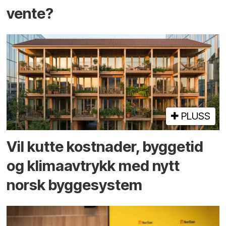
vente?
PLUSS
Vil kutte kostnader, byggetid
og klima­avtrykk med nytt
norsk bygge­system