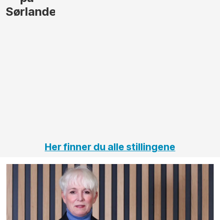
gjennomføre
Automas
større
til vårt
anleggsprosjekter
prosjekt
innenfor
OPS
elektro
Hålogal
på
jernbane,
vei og
tunneler
Her finner du alle stillingene