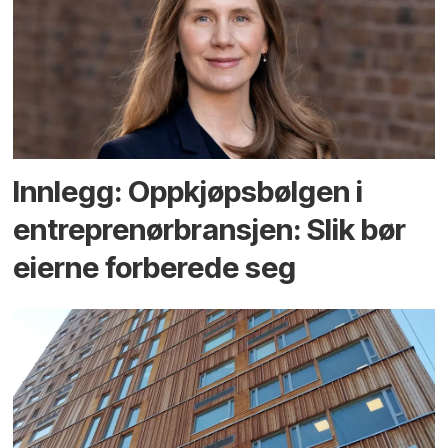
Innlegg: Oppkjøps­bølgen i
entreprenør­bransjen: Slik bør
eierne forberede seg