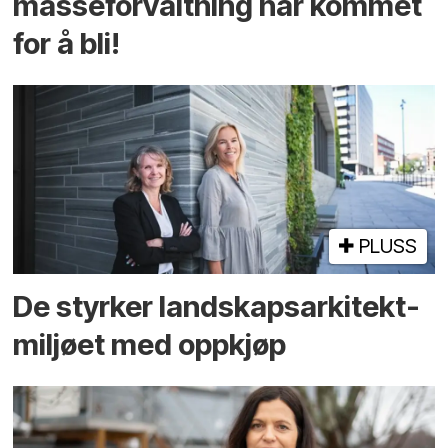
masseforvaltning har kommet
for å bli!
PLUSS
De styrker landskaps­arkitekt­
miljøet med oppkjøp