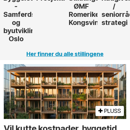
ØMF
/
til
sel
Romerike
seniorrådgiver
hotellpr
Kongsvinger
strategi
i Gulen
ng,
Her finner du alle stillingene
PLUSS
Vil kutte kostnader, byggetid