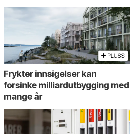
PLUSS
Frykter innsigelser kan
forsinke milliard­utbygging med
mange år