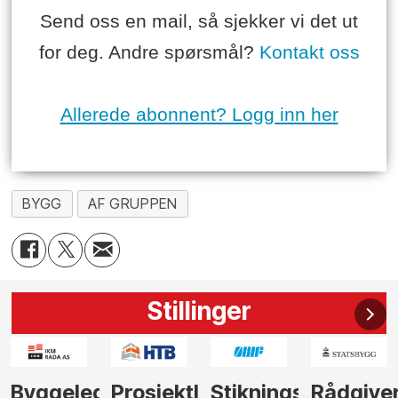
Send oss en mail, så sjekker vi det ut
for deg. Andre spørsmål?
Kontakt oss
Allerede abonnent? Logg inn her
BYGG
AF GRUPPEN
Stillinger
der
Prosjektleder
Stikningsingeniør
Rådgiver
Anleggs