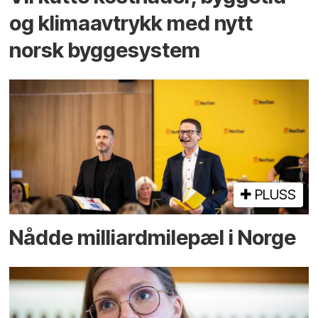
og klima­avtrykk med nytt
norsk bygge­system
PLUSS
Nådde milliard­­milepæl i Norge