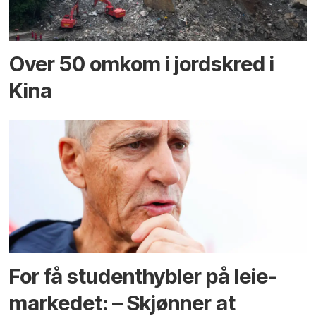
Over 50 omkom i jord­skred i
Kina
For få student­hybler på leie­
markedet: – Skjønner at