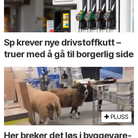
Sp krever nye drivstoffkutt –
truer med å gå til borgerlig side
PLUSS
Her breker det løs i bygge­vare­