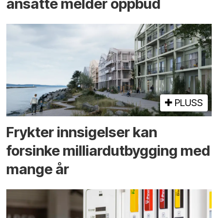
ansatte melder oppbud
PLUSS
Frykter innsigelser kan
forsinke milliard­utbygging med
mange år