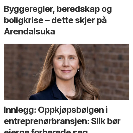
Bygge­regler, beredskap og
bolig­krise – dette skjer på
Arendals­uka
Innlegg: Oppkjøps­bølgen i
entreprenør­bransjen: Slik bør
eierne forberede seg