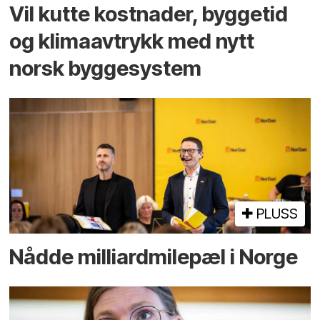
Vil kutte kostnader, byggetid
og klima­avtrykk med nytt
norsk bygge­system
PLUSS
Nådde milliard­­milepæl i Norge